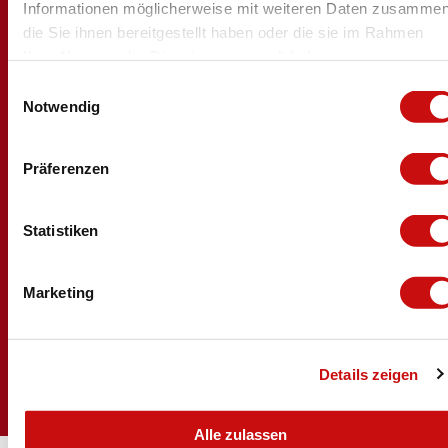
Informationen möglicherweise mit weiteren Daten zusammen
die Sie ihnen bereitgestellt haben oder die sie im Rahmen
I
F
L
N
Ihrer Nutzung der Dienste gesammelt haben.
n
a
i
e
E
s
c
n
w
Notwendig
i
t
e
k
s
n
a
b
e
l
w
g
o
d
e
Präferenzen
r
o
i
t
Brig Simplon
i
a
k
n
t
Media
l
m
e
Jobs
l
Statistiken
r
Service
i
Leaflets & brochures
g
GTC and data protection
Marketing
u
Legal notice
n
g
Details zeigen
s
a
u
Alle zulassen
s