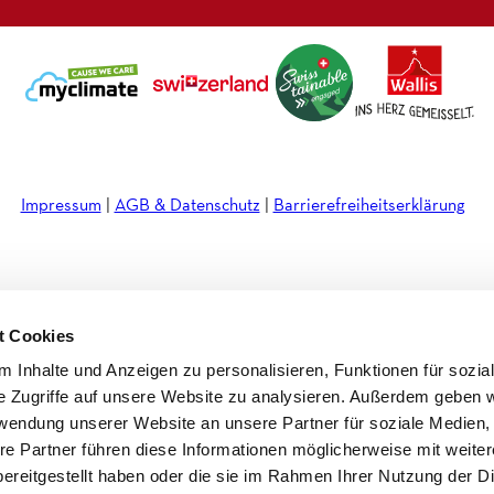
a
b
e
l
g
o
d
e
r
o
i
t
a
k
n
t
m
e
r
Impressum
AGB & Datenschutz
Barrierefreiheitserklärung
t Cookies
 Inhalte und Anzeigen zu personalisieren, Funktionen für sozia
e Zugriffe auf unsere Website zu analysieren. Außerdem geben w
rwendung unserer Website an unsere Partner für soziale Medien
re Partner führen diese Informationen möglicherweise mit weite
ereitgestellt haben oder die sie im Rahmen Ihrer Nutzung der D