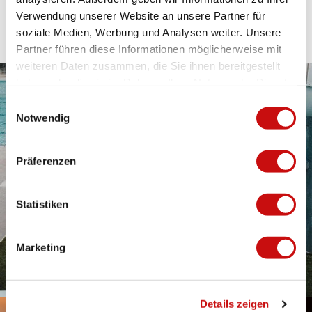
Station thermale de Brigerbad, Brigerbad
Verwendung unserer Website an unsere Partner für
soziale Medien, Werbung und Analysen weiter. Unsere
Partner führen diese Informationen möglicherweise mit
weiteren Daten zusammen, die Sie ihnen bereitgestellt
haben oder die sie im Rahmen Ihrer Nutzung der Dienste
gesammelt haben.
E
Notwendig
i
n
w
Präferenzen
i
l
l
Statistiken
i
g
Marketing
u
n
g
Details zeigen
s