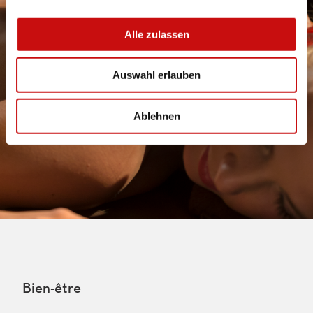
a
u
Alle zulassen
s
w
Auswahl erlauben
a
h
l
Ablehnen
Bien-être