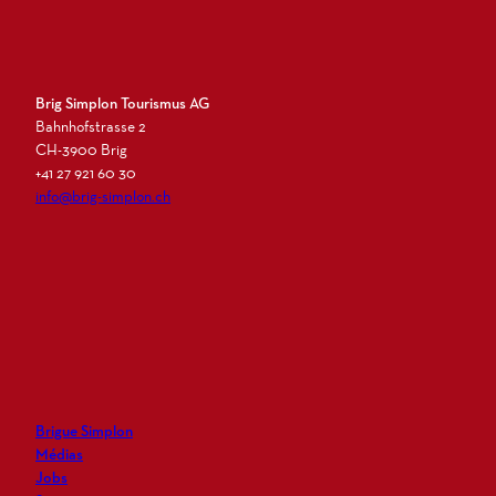
Brig Simplon Tourismus AG
Bahnhofstrasse 2
CH-3900 Brig
+41 27 921 60 30
info@brig-simplon.ch
I
F
L
N
n
a
i
e
s
c
n
w
t
e
k
s
a
b
e
l
g
o
d
e
r
o
i
t
Brigue Simplon
a
k
n
t
Médias
m
e
Jobs