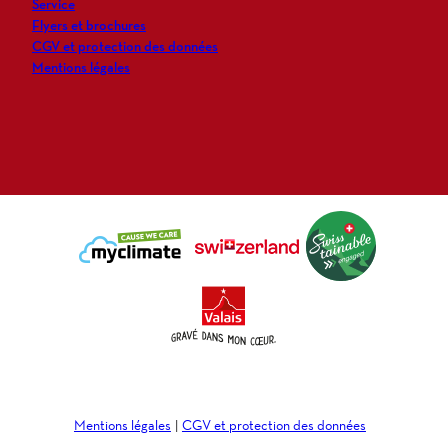
r
Service
Flyers et brochures
CGV et protection des données
Mentions légales
Mentions légales
CGV et protection des données