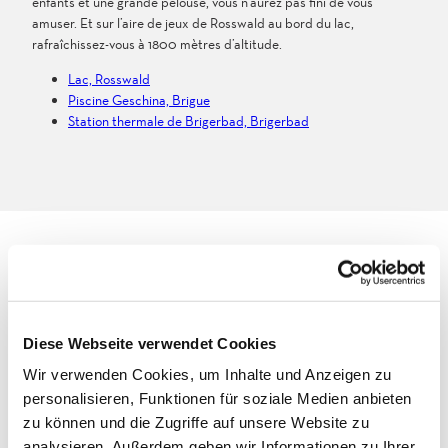
enfants et une grande pelouse, vous n’aurez pas fini de vous
amuser. Et sur l’aire de jeux de Rosswald au bord du lac,
rafraîchissez-vous à 1800 mètres d’altitude.
Lac, Rosswald
Piscine Geschina, Brigue
Station thermale de Brigerbad, Brigerbad
Piscines
Diese Webseite verwendet Cookies
Si vous n’avez pas encore eu votre dose de sport dans les
montagnes, allez donc faire quelques longueurs dans ces piscines
Wir verwenden Cookies, um Inhalte und Anzeigen zu
à Brigue.
personalisieren, Funktionen für soziale Medien anbieten
zu können und die Zugriffe auf unsere Website zu
Piscine Geschina, Brigue
analysieren. Außerdem geben wir Informationen zu Ihrer