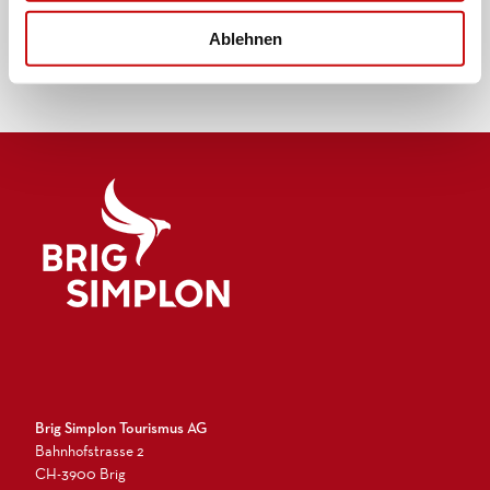
h
l
Ablehnen
Logo Brig Simplon
Brig Simplon Tourismus AG
Bahnhofstrasse 2
CH-3900 Brig