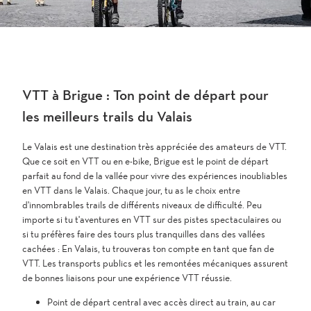
B
r
i
g
e
r
VTT à Brigue : Ton point de départ pour
b
e
les meilleurs trails du Valais
r
g
Le Valais est une destination très appréciée des amateurs de VTT.
'
Que ce soit en VTT ou en e-bike, Brigue est le point de départ
parfait au fond de la vallée pour vivre des expériences inoubliables
en VTT dans le Valais. Chaque jour, tu as le choix entre
d'innombrables trails de différents niveaux de difficulté. Peu
importe si tu t'aventures en VTT sur des pistes spectaculaires ou
si tu préfères faire des tours plus tranquilles dans des vallées
cachées : En Valais, tu trouveras ton compte en tant que fan de
VTT. Les transports publics et les remontées mécaniques assurent
de bonnes liaisons pour une expérience VTT réussie.
Point de départ central avec accès direct au train, au car