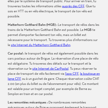
elles par le système de transport public. Pour arriver en train, tu
trouveras toutes les informations utiles
auprès des CFF
. Que tu
sois en VTT ou en vélo électrique, le transport de ton vélo est
possible.
Matterhorn Gotthard Bahn (MGB) :
Le transport de vélos dans les
trains de la Matterhorn Gotthard Bahn est possible. Le
MGB
te
permet d'emporter facilement ton vélo, mais un billet est
nécessaire pour le transport. Tu trouveras plus d'informations sur
le
site Internet du Matterhorn Gotthard Bahn
.
Car postal :
le transport de vélos est également possible dans les
cars postaux autour de Brigue. La réservation d'une place de vélo
est obligatoire. Tu trouveras des détails sur le transport et la
réservation sur le
site Internet de CarPostal
. Tu peux réserver ta
place de transport de vélo facilement via
l'app CFF
,
la boutique en
ligne CFF
ou à un guichet de gare. Chaque réservation coûte CHF
2.00 (en plus du billet ou de l'abonnement pour vélo). Ce montant
est valable pour un trajet complet, par exemple de Berne au
Simplon en train et en car postal.
Les remontées mécaniques :
De nombreuses remontées
mécaniques autour de Brigue proposent également le transport