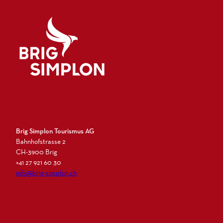
Logo Brig Simplon
Brig Simplon Tourismus AG
Bahnhofstrasse 2
CH-3900 Brig
+41 27 921 60 30
info@brig-simplon.ch
I
F
L
N