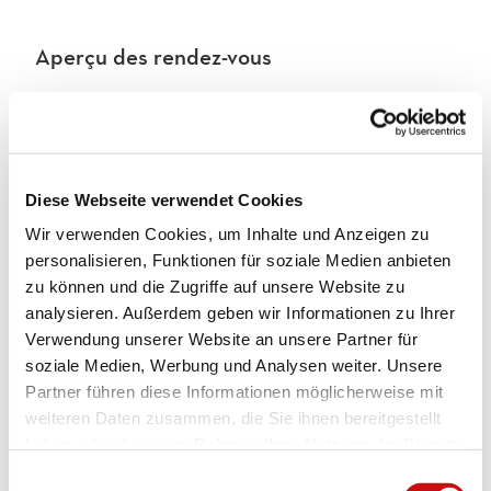
Aperçu des rendez-vous
Bon à savoir
Diese Webseite verwendet Cookies
Wir verwenden Cookies, um Inhalte und Anzeigen zu
Informations sur les tarifs
personalisieren, Funktionen für soziale Medien anbieten
Freier Eintritt
zu können und die Zugriffe auf unsere Website zu
analysieren. Außerdem geben wir Informationen zu Ihrer
Emplacement de l'événement
Verwendung unserer Website an unsere Partner für
soziale Medien, Werbung und Analysen weiter. Unsere
Bistro, ZeughausKultur Brig
Partner führen diese Informationen möglicherweise mit
Gliserallee 91
weiteren Daten zusammen, die Sie ihnen bereitgestellt
3902
Glis
haben oder die sie im Rahmen Ihrer Nutzung der Dienste
+41 27 923 13 13
gesammelt haben.
E
info@zeughauskultur.ch