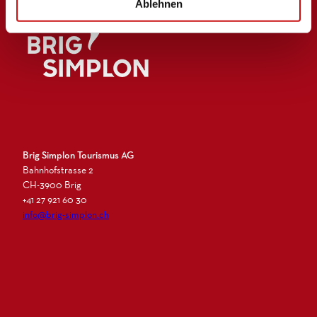
Ablehnen
Logo Brig Simplon
Brig Simplon Tourismus AG
Bahnhofstrasse 2
CH-3900 Brig
+41 27 921 60 30
info@brig-simplon.ch
I
F
L
N
n
a
i
e
s
c
n
w