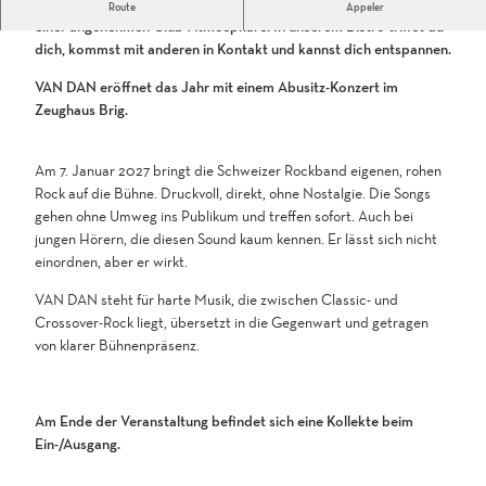
Van Dan's
Am Abusitz geniesst du Musik, Literatur und Tanz in
Route
Appeler
einer angenehmen Club-Atmosphäre. In unserem Bistro triffst du
dich, kommst mit anderen in Kontakt und kannst dich entspannen.
VAN DAN eröffnet das Jahr mit einem Abusitz-Konzert im
Zeughaus Brig.
Am 7. Januar 2027 bringt die Schweizer Rockband eigenen, rohen
Rock auf die Bühne. Druckvoll, direkt, ohne Nostalgie. Die Songs
gehen ohne Umweg ins Publikum und treffen sofort. Auch bei
jungen Hörern, die diesen Sound kaum kennen. Er lässt sich nicht
einordnen, aber er wirkt.
VAN DAN steht für harte Musik, die zwischen Classic- und
Crossover-Rock liegt, übersetzt in die Gegenwart und getragen
von klarer Bühnenpräsenz.
Am Ende der Veranstaltung befindet sich eine Kollekte beim
Ein-/Ausgang.