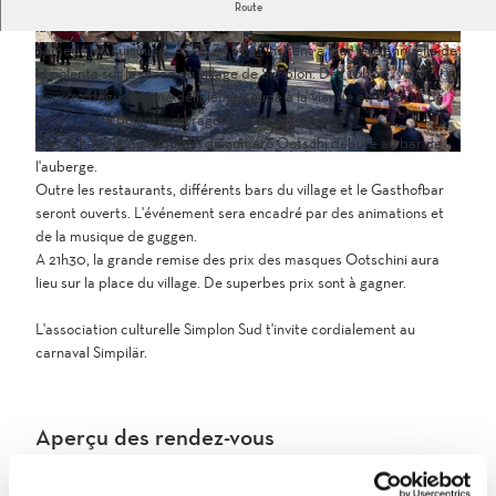
Les cuisiniers AGREZA invitent à la fête annuelle de la polenta sur
Route
la place du village de Simplon.
Samedi, les cuisiniers AGREZA vous invitent à leur fête annuelle de
A
A
la polenta sur la place du village de Simplon. Dès 10h00, vous
G
G
pourrez déguster une délicieuse soupe à la viande et, à partir de
R
R
12h00, de la polenta, du ragoût et de la salade.
E
E
Dès 10h00, la distribution du numéro Ootschi débute au bar de
Z
Z
p
l'auberge.
A
A
o
Outre les restaurants, différents bars du village et le Gasthofbar
P
P
l
seront ouverts. L'événement sera encadré par des animations et
o
o
e
de la musique de guggen.
l
l
n
A 21h30, la grande remise des prix des masques Ootschini aura
e
e
t
lieu sur la place du village. De superbes prix sont à gagner.
n
n
a
t
t
f
L'association culturelle Simplon Sud t'invite cordialement au
a
a
e
carnaval Simpilär.
f
f
s
e
e
t
s
s
_
t
t
Aperçu des rendez-vous
s
1
1
i
8
8
m
.
.