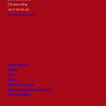
CH-3900 Brig
+41 27 921 60 30
info@brig-simplon.ch
I
F
L
N
n
a
i
e
s
c
n
w
t
e
k
s
a
b
e
l
g
o
d
e
r
o
i
t
Brigue Simplon
a
k
n
t
Médias
m
e
Jobs
r
Service
Flyers et brochures
CGV et protection des données
Mentions légales