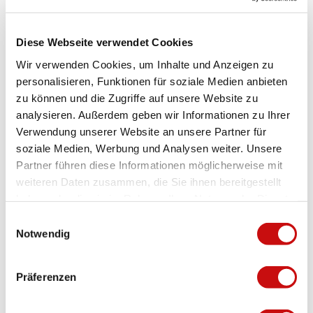
p
F
F
l
e
e
Bon à savoir
o
Diese Webseite verwendet Cookies
b
b
n
r
r
Wir verwenden Cookies, um Inhalte und Anzeigen zu
_
u
u
personalisieren, Funktionen für soziale Medien anbieten
d
Modes de paiement
a
a
o
zu können und die Zugriffe auf unsere Website zu
r
r
Entrée gratuite
r
analysieren. Außerdem geben wir Informationen zu Ihrer
2
2
f
0
0
Verwendung unserer Website an unsere Partner für
_
Emplacement de l'événement
2
2
soziale Medien, Werbung und Analysen weiter. Unsere
6
3
3
Partner führen diese Informationen möglicherweise mit
Dorfplatz
.
(
(
3907
Simplon
weiteren Daten zusammen, die Sie ihnen bereitgestellt
j
7
1
haben oder die sie im Rahmen Ihrer Nutzung der Dienste
p
6
3
Arrivée en voiture
g
gesammelt haben.
)
9
E
Arrivée en train
Notwendig
.
)
i
J
.
n
Veranstalter
P
J
w
Präferenzen
G
P
Kultur Simplon Süd
i
G
3907
Simplon
l
+41 27 979 10 10