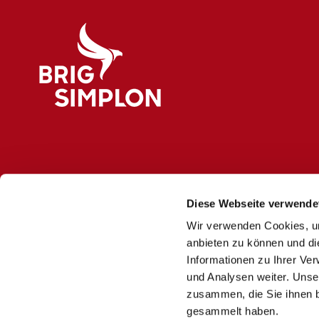
M
1
ä
.
r
j
k
p
t
g
e
-
Logo Brig Simplon
W
a
l
l
i
Diese Webseite verwende
s
Wir verwenden Cookies, um
anbieten zu können und di
Informationen zu Ihrer Ve
und Analysen weiter. Unse
zusammen, die Sie ihnen b
gesammelt haben.