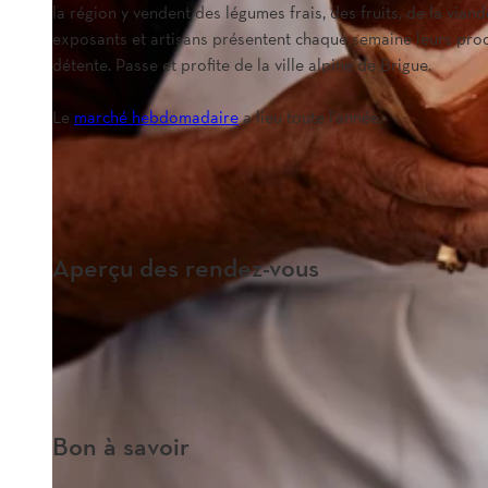
la région y vendent des légumes frais, des fruits, de la viand
exposants et artisans présentent chaque semaine leurs produ
détente. Passe et profite de la ville alpine de Brigue.
Le
marché hebdomadaire
a lieu toute l'année.
Aperçu des rendez-vous
Bon à savoir