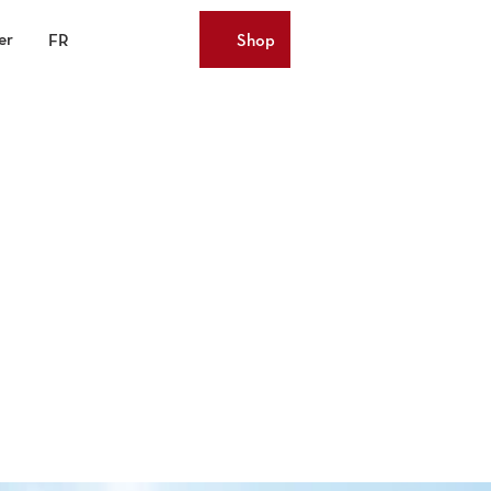
er
FR
Shop
List
Recherche
Webcams
des
favoris