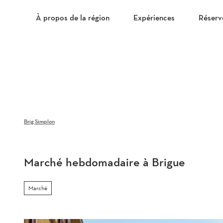
T
o
À propos de la région
Expériences
Réserv
c
o
n
t
e
n
t
Brig Simplon
Marché hebdomadaire à Brigue
Marché