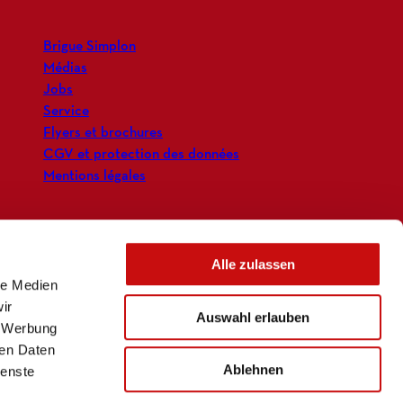
Brigue Simplon
Médias
Jobs
Service
Flyers et brochures
CGV et protection des données
Mentions légales
Alle zulassen
le Medien
ir
Auswahl erlauben
, Werbung
ren Daten
Ablehnen
ienste