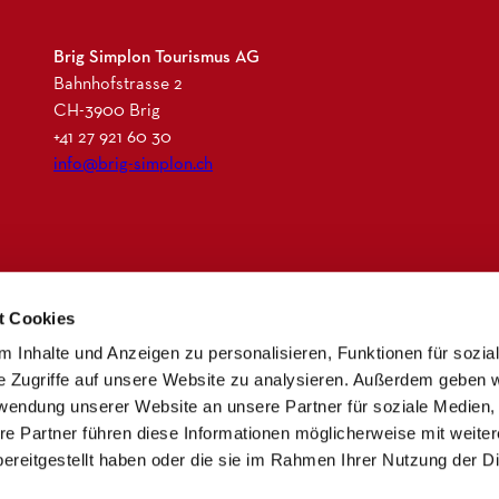
Brig Simplon Tourismus AG
Bahnhofstrasse 2
CH-3900 Brig
+41 27 921 60 30
info@brig-simplon.ch
I
F
L
N
n
a
i
e
t Cookies
s
c
n
w
t
e
k
s
 Inhalte und Anzeigen zu personalisieren, Funktionen für sozia
a
b
e
l
e Zugriffe auf unsere Website zu analysieren. Außerdem geben w
g
o
d
e
rwendung unserer Website an unsere Partner für soziale Medien
r
o
i
t
re Partner führen diese Informationen möglicherweise mit weite
a
k
n
t
ereitgestellt haben oder die sie im Rahmen Ihrer Nutzung der D
m
e