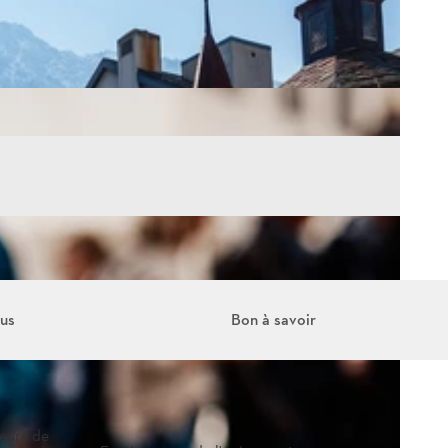
ous
Bon à savoir
teurs de