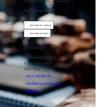
Emplacement de l'événement
ent à la
Place de la ville
3900
Brig
Arrivée en voiture
Arrivée en train
Veranstalter
Tourismusbüro Brig
Bahnhofstrasse 2
3900
Brig
+41 27 921 60 30
info@brig-simplon.ch
Website