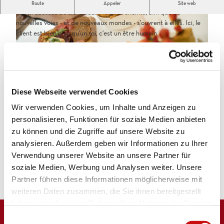
Au café weri, les personnes handicapées participent activement
Route
Appeler
Site web
aux processus de travail dans la gastronomie, afin que de
nouvelles voies - et de nouveaux mondes - s'ouvrent à elles. Ici, le
client est bien plus qu'un roi, c'est un être humain.
Locataire/Opérateur
Schlossstrasse 30
_
3900
Brig
D
Diese Webseite verwendet Cookies
+41 27 922 40 10
S
_
C
Wir verwenden Cookies, um Inhalte und Anzeigen zu
cafe-weri@atelier-manus.ch
D
3
S
personalisieren, Funktionen für soziale Medien anbieten
Website
0
C
zu können und die Zugriffe auf unsere Website zu
4
3
analysieren. Außerdem geben wir Informationen zu Ihrer
Arrivée en voiture
1
2
Verwendung unserer Website an unsere Partner für
.
Arrivée en train
1
soziale Medien, Werbung und Analysen weiter. Unsere
j
6
p
Partner führen diese Informationen möglicherweise mit
.
g
weiteren Daten zusammen, die Sie ihnen bereitgestellt
j
p
haben oder die sie im Rahmen Ihrer Nutzung der Dienste
g
gesammelt haben.
E