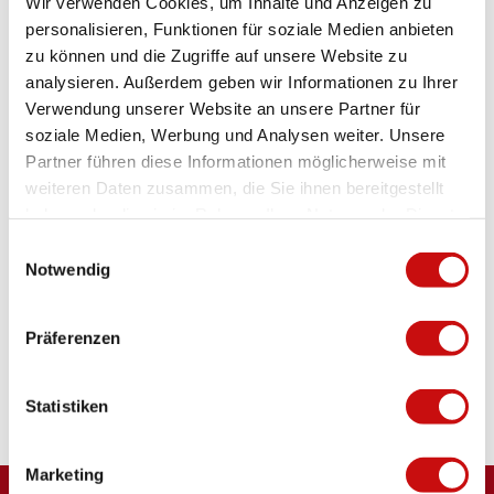
Wir verwenden Cookies, um Inhalte und Anzeigen zu
personalisieren, Funktionen für soziale Medien anbieten
Stationnement
zu können und die Zugriffe auf unsere Website zu
Le centre-ville est interdit aux voitures. Nous recommandons le
analysieren. Außerdem geben wir Informationen zu Ihrer
parking de la gare ou le parking de la vieille ville.
Verwendung unserer Website an unsere Partner für
soziale Medien, Werbung und Analysen weiter. Unsere
Locataire/Opérateur
Partner führen diese Informationen möglicherweise mit
Bahnhofstrasse 17
weiteren Daten zusammen, die Sie ihnen bereitgestellt
3900
Brig
haben oder die sie im Rahmen Ihrer Nutzung der Dienste
+41 27 923 07 28
gesammelt haben.
E
info@britannia-brig.ch
Notwendig
i
Website
n
w
Präferenzen
Arrivée en voiture
i
Arrivée en train
l
l
Statistiken
i
g
Marketing
u