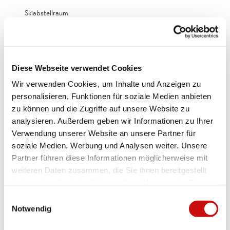
Skiabstellraum
Modes de paiement
Paiement en espèces
Diese Webseite verwendet Cookies
Informations supplémentaires
Wir verwenden Cookies, um Inhalte und Anzeigen zu
Nettoyage final CHF 50,00
personalisieren, Funktionen für soziale Medien anbieten
zu können und die Zugriffe auf unsere Website zu
Arrivée à partir de 14.00 heure / ou sur rendez-vous
analysieren. Außerdem geben wir Informationen zu Ihrer
Verwendung unserer Website an unsere Partner für
Départ 10.00 heure
soziale Medien, Werbung und Analysen weiter. Unsere
Partner führen diese Informationen möglicherweise mit
Contact
weiteren Daten zusammen, die Sie ihnen bereitgestellt
haben oder die sie im Rahmen Ihrer Nutzung der Dienste
gesammelt haben.
E
Interlocuteur/trice
Notwendig
i
Martin Schalbetter
n