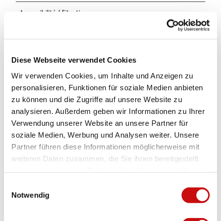
h
Accessibilité / Situation
o
t
Ruhige Lage
e
l
Informations supplémentaires
Diese Webseite verwendet Cookies
Preis ist exkl. Kurtaxen und exkl. Strom&Gas
Wir verwenden Cookies, um Inhalte und Anzeigen zu
Endreinigung: CHF 300.-
personalisieren, Funktionen für soziale Medien anbieten
zu können und die Zugriffe auf unsere Website zu
mit öffentl. Verkehr Mit der Bahn bis Brig. Mit dem Postauto bis
analysieren. Außerdem geben wir Informationen zu Ihrer
Simplon Kulm, Station Bellevue. 1 Gehminute zum Haus. mit Auto /
Verwendung unserer Website an unsere Partner für
Reisecar Mit dem Auto Zufahrt bis zum Haus, 10 Parkplätze. Mit
soziale Medien, Werbung und Analysen weiter. Unsere
dem Car Zufahrt bis zum Haus, 2 Parkplätze
Partner führen diese Informationen möglicherweise mit
weiteren Daten zusammen, die Sie ihnen bereitgestellt
Contact
haben oder die sie im Rahmen Ihrer Nutzung der Dienste
gesammelt haben.
E
Notwendig
Interlocuteur/trice
i
n
Rainer Willa
w