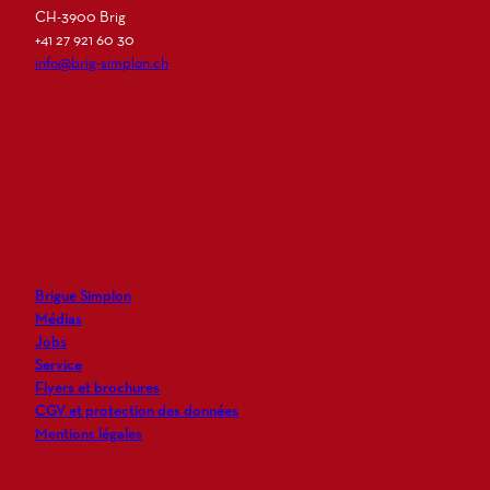
CH-3900 Brig
+41 27 921 60 30
info@brig-simplon.ch
I
F
L
N
n
a
i
e
s
c
n
w
t
e
k
s
a
b
e
l
g
o
d
e
r
o
i
t
Brigue Simplon
a
k
n
t
Médias
m
e
Jobs
r
Service
Flyers et brochures
CGV et protection des données
Mentions légales