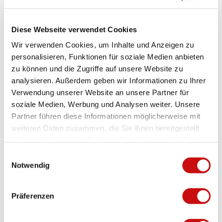
WiFi
Diese Webseite verwendet Cookies
Haustiere willkommen
Wir verwenden Cookies, um Inhalte und Anzeigen zu
Rollstuhlgerecht
personalisieren, Funktionen für soziale Medien anbieten
zu können und die Zugriffe auf unsere Website zu
Modes de paiement
analysieren. Außerdem geben wir Informationen zu Ihrer
Verwendung unserer Website an unsere Partner für
Paiement en espèces, Virement
soziale Medien, Werbung und Analysen weiter. Unsere
Accessibilité
Partner führen diese Informationen möglicherweise mit
weiteren Daten zusammen, die Sie ihnen bereitgestellt
Partiellement accessible en fauteuil roulant
haben oder die sie im Rahmen Ihrer Nutzung der Dienste
gesammelt haben.
E
Toilettes non accessibles en fauteuil roulant
Notwendig
i
Place de parc accessible en fauteuil roulant
n
w
Präferenzen
i
Plus d'informations
l