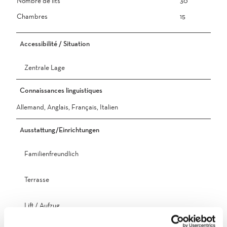
Nombre de lits
30
u
Chambres
15
s
s
e
Accessibilité / Situation
n
a
Zentrale Lage
n
s
Connaissances linguistiques
i
c
Allemand, Anglais, Français, Italien
h
t
Ausstattung/Einrichtungen
(
2
Familienfreundlich
)
Terrasse
Lift / Aufzug