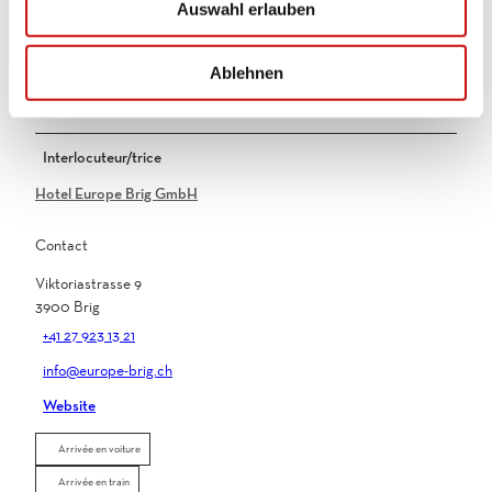
Auswahl erlauben
a
Arrivée 14h00 - 22h00 Départ 7h00 - 11h00
h
l
Contact
Ablehnen
Interlocuteur/trice
Hotel Europe Brig GmbH
Contact
Viktoriastrasse 9
3900
Brig
+41 27 923 13 21
info@europe-brig.ch
Website
Arrivée en voiture
Arrivée en train