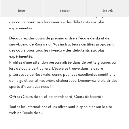
k
i
Découvrez des cours de premier ordre à l'école de ski et de
Route
Appeler
Site web
s
snowboard de Rosswald. Nos instructeurs certifiés proposent
c
des cours pour tous les niveaux – des débutants aux plus
h
expérimentés.
u
l
Découvrez des cours de premier ordre à l'école de ski et de
e
snowboard de Rosswald. Nos instructeurs certifiés proposent
.
des cours pour tous les niveaux – des débutants aux plus
j
expérimentés.
p
Profitez d'une attention personnalisée dans de petits groupes ou
g
lors de cours particuliers. L'école se trouve dans le cadre
pittoresque de Rosswald, connu pour ses excellentes conditions
de neige et son atmosphère chaleureuse. Découvrez le plaisir des
sports d'hiver avec nous !
Offres :
Cours de ski et de snowboard, Cours de freeride
Toutes les informations et les offres sont disponibles sur le site
web de l'école de ski.