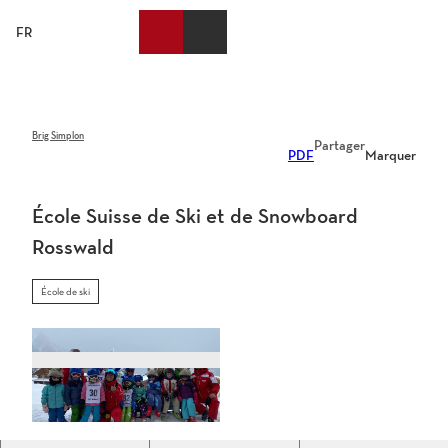
T
o
FR
List
Recherche
Webcams
Menu
c
des
favoris
o
n
t
e
Brig Simplon
Partager
PDF
Marquer
n
t
École Suisse de Ski et de Snowboard
Rosswald
École de ski
s