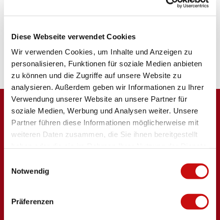
3900
Brig
+41 79 330 33 29
Arrivée en voiture
Diese Webseite verwendet Cookies
Arrivée en train
Wir verwenden Cookies, um Inhalte und Anzeigen zu
personalisieren, Funktionen für soziale Medien anbieten
zu können und die Zugriffe auf unsere Website zu
analysieren. Außerdem geben wir Informationen zu Ihrer
Verwendung unserer Website an unsere Partner für
soziale Medien, Werbung und Analysen weiter. Unsere
Partner führen diese Informationen möglicherweise mit
weiteren Daten zusammen, die Sie ihnen bereitgestellt
haben oder die sie im Rahmen Ihrer Nutzung der Dienste
gesammelt haben.
E
Notwendig
Logo Brig Simplon
i
n
w
Präferenzen
i
l