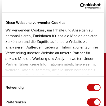
+41 27 948 04 80
taxi@z-zerzuben.ch
Website
Diese Webseite verwendet Cookies
Arrivée en voiture
Wir verwenden Cookies, um Inhalte und Anzeigen zu
Arrivée en train
personalisieren, Funktionen für soziale Medien anbieten
zu können und die Zugriffe auf unsere Website zu
analysieren. Außerdem geben wir Informationen zu Ihrer
Verwendung unserer Website an unsere Partner für
soziale Medien, Werbung und Analysen weiter. Unsere
Partner führen diese Informationen möglicherweise mit
weiteren Daten zusammen, die Sie ihnen bereitgestellt
haben oder die sie im Rahmen Ihrer Nutzung der Dienste
gesammelt haben.
E
Notwendig
i
Logo Brig Simplon
n
w
Präferenzen
i