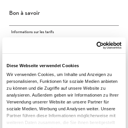
2
f
8
3
Bon à savoir
4
5
d
_
_
9
3
3
7
k
k
Informations sur les tarifs
8
.
.
a
Le prix est de CHF 50.- par jour (groupe). Pour les particuliers, sur
j
j
_
rendez-vous.
p
p
3
g
g
k
Informations générales
.
Diese Webseite verwendet Cookies
j
Stationnement disponible
Wir verwenden Cookies, um Inhalte und Anzeigen zu
p
personalisieren, Funktionen für soziale Medien anbieten
g
Arrêt de bus disponible
zu können und die Zugriffe auf unsere Website zu
analysieren. Außerdem geben wir Informationen zu Ihrer
Message important
Verwendung unserer Website an unsere Partner für
soziale Medien, Werbung und Analysen weiter. Unsere
Attention : l'utilisation du terrain de camping doit être annoncée.
Partner führen diese Informationen möglicherweise mit
weiteren Daten zusammen, die Sie ihnen bereitgestellt
Arrivée et stationnement