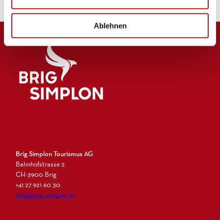
h
l
Ablehnen
Logo Brig Simplon
Brig Simplon Tourismus AG
Bahnhofstrasse 2
CH-3900 Brig
+41 27 921 60 30
info@brig-simplon.ch