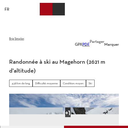
T
o
FR
List
Recherche
Webcams
Menu
c
des
favoris
o
n
t
e
Brig Simplon
Partager
GPX
PDF
Marquer
n
t
Randonnée à ski au Magehorn (2621 m
d'altitude)
4,58 km de long
Difficulté: moyenne
Condition: moyen
Ski