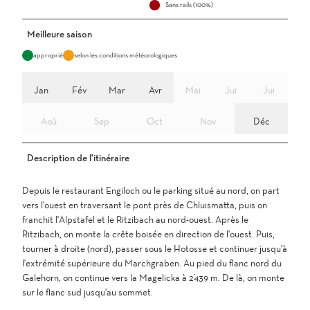
Sans rails (100%)
Meilleure saison
approprié
selon les conditions météorologiques
Jan
Fév
Mar
Avr
Mai
Jui
Jui
Aoû
Sep
Oct
Nov
Déc
Description de l'itinéraire
Depuis le restaurant Engiloch ou le parking situé au nord, on part
vers l'ouest en traversant le pont près de Chluismatta, puis on
franchit l'Alpstafel et le Ritzibach au nord-ouest. Après le
Ritzibach, on monte la crête boisée en direction de l'ouest. Puis,
tourner à droite (nord), passer sous le Hotosse et continuer jusqu'à
l'extrémité supérieure du Marchgraben. Au pied du flanc nord du
Galehorn, on continue vers la Magelicka à 2’439 m. De là, on monte
sur le flanc sud jusqu'au sommet.