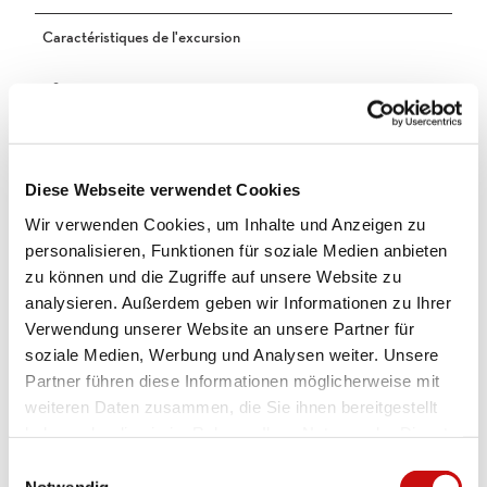
Caractéristiques de l'excursion
Sommet
Equipement
Équipement complet pour randonnée à ski incluant corde, piolet
Diese Webseite verwendet Cookies
et crampons.
Wir verwenden Cookies, um Inhalte und Anzeigen zu
Arrivée et stationnement
personalisieren, Funktionen für soziale Medien anbieten
zu können und die Zugriffe auf unsere Website zu
Vers la destination
analysieren. Außerdem geben wir Informationen zu Ihrer
En voiture ou car postal jusqu'à Engiloch.
Verwendung unserer Website an unsere Partner für
Stationnement
soziale Medien, Werbung und Analysen weiter. Unsere
Des places de parking sont disponibles au restaurant Engiloch.
Partner führen diese Informationen möglicherweise mit
Transports en commun
weiteren Daten zusammen, die Sie ihnen bereitgestellt
haben oder die sie im Rahmen Ihrer Nutzung der Dienste
L'Engiloch est facilement accessible en car postal depuis Brig ou
Iselle (It).
gesammelt haben.
E