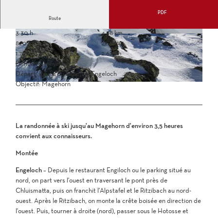
PDF
Route
3:30 h
4,58 km
820 m
22 m
1.797 m
2.621 m
Difficulté: moyenne
Départ: Route du Simplon, Engeloch
Objectif: Magehorn
La randonnée à ski jusqu'au Magehorn d'environ 3,5 heures
convient aux connaisseurs.
Montée
Engeloch
– Depuis le restaurant Engiloch ou le parking situé au
nord, on part vers l'ouest en traversant le pont près de
Chluismatta, puis on franchit l'Alpstafel et le Ritzibach au nord-
ouest. Après le Ritzibach, on monte la crête boisée en direction de
l'ouest. Puis, tourner à droite (nord), passer sous le Hotosse et