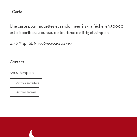
Carte
Une carte pour raquettes et randonnées à ski à l'échelle 1:50000
est disponible au bureau de tourisme de Brig et Simplon.
274S Visp ISBN : 978-3-302-20274-7
Contact
3907
Simplon
Arrivée en voiture
Arrivée en train