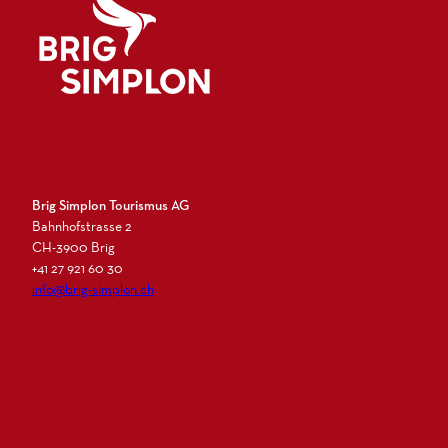
Logo Brig Simplon
Brig Simplon Tourismus AG
Bahnhofstrasse 2
CH-3900 Brig
+41 27 921 60 30
info@brig-simplon.ch
I
F
L
N
n
a
i
e
s
c
n
w
t
e
k
s