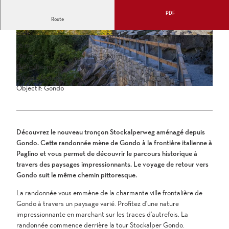
PDF
Route
0:55 h
2,75 km
75 m
75 m
789 m
861 m
Difficulté: moyenne
Départ: Gondo
Objectif: Gondo
Découvrez le nouveau tronçon Stockalperweg aménagé depuis
Gondo. Cette randonnée mène de Gondo à la frontière italienne à
Paglino et vous permet de découvrir le parcours historique à
travers des paysages impressionnants. Le voyage de retour vers
Gondo suit le même chemin pittoresque.
La randonnée vous emmène de la charmante ville frontalière de
Gondo à travers un paysage varié. Profitez d'une nature
impressionnante en marchant sur les traces d'autrefois. La
randonnée commence derrière la tour Stockalper Gondo.