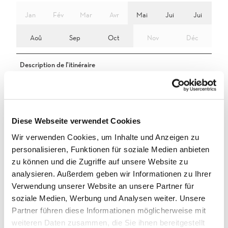
Jan
Fév
Mar
Avr
Mai
Jui
Jui
Aoû
Sep
Oct
Nov
Déc
Description de l'itinéraire
Gondo place du village - Bildstock San Marco - frontière nationale -
Paglino - frontière nationale - Bildstock San Marco - Gondo place
du village
Diese Webseite verwendet Cookies
Caractéristiques de l'excursion
Wir verwenden Cookies, um Inhalte und Anzeigen zu
personalisieren, Funktionen für soziale Medien anbieten
Possibilité de restauration
zu können und die Zugriffe auf unsere Website zu
Equipement
analysieren. Außerdem geben wir Informationen zu Ihrer
Verwendung unserer Website an unsere Partner für
Un équipement adapté aux conditions météorologiques est
soziale Medien, Werbung und Analysen weiter. Unsere
indispensable. Pour toutes les randonnées, il est fortement
Partner führen diese Informationen möglicherweise mit
recommandé de porter de bonnes et solides chaussures de
montagne.
weiteren Daten zusammen, die Sie ihnen bereitgestellt