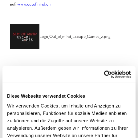
i
j
auf:
www.outofmind.ch
c
p
_
g
P
o
r
Logo_Out_of_mind_Escape_Games_2.png
t
a
l
.
p
Gut zu wissen
n
g
Allgemeine Informationen
Diese Webseite verwendet Cookies
Wir verwenden Cookies, um Inhalte und Anzeigen zu
Anmeldung erforderlich
personalisieren, Funktionen für soziale Medien anbieten
Fremdsprachen
zu können und die Zugriffe auf unsere Website zu
analysieren. Außerdem geben wir Informationen zu Ihrer
Deutsch, Englisch, Französisch, Italienisch
Verwendung unserer Website an unsere Partner für