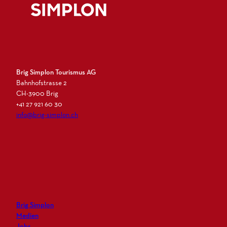
Logo Brig Simplon
Brig Simplon Tourismus AG
Bahnhofstrasse 2
CH-3900 Brig
+41 27 921 60 30
info@brig-simplon.ch
I
F
L
N
n
a
i
e
s
c
n
w
t
e
k
s
a
b
e
l
g
o
d
e
r
o
i
t
Brig Simplon
a
k
n
t
Medien
m
e
Jobs