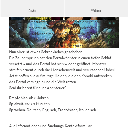
Die Geschichte…
Route
Website
Vor langer Zeit waren die Welt der Menschen und die Welt der
magischen Kreaturen durch mächtige Portale verbunden. Doch als
M
M
gefährliche Monster in die Menschenwelt eindrangen und Chaos
a
a
verbreiteten, schlossen mächtige Zauberer die Portale. Seitdem
g
g
bewacht ein schlauer Kobold – der Portalwächter – jedes Portal
i
i
und schützt die Menschen vor den Kreaturen.
c
c
L
Nun aber ist etwas Schreckliches geschehen:
_
_
o
Ein Zauberspruch hat den Portalwächter in einen tiefen Schlaf
P
P
g
versetzt – und das Portal hat sich wieder geöffnet. Monster
o
o
o
streifen erneut durch die Menschenwelt und verursachen Unheil.
r
r
_
Jetzt hoffen alle auf mutige Helden, die den Kobold aufwecken,
t
t
G
das Portal versiegeln und die Welt retten.
a
a
a
Seid ihr bereit für euer Abenteuer?
l
l
m
_
_
Empfohlen:
ab 8 Jahren
e
1
2
Spielzeit:
ca.120 Minuten
_
j
.
Sprachen:
Deutsch, Englisch, Französisch, Italienisch
M
p
j
a
g
p
g
.
g
Alle Informationen und Buchungs-Kontaktformular