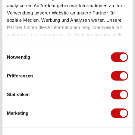
analysieren. Außerdem geben wir Informationen zu Ihrer
Verwendung unserer Website an unsere Partner für
soziale Medien, Werbung und Analysen weiter. Unsere
Partner führen diese Informationen möglicherweise mit
weiteren Daten zusammen, die Sie ihnen bereitgestellt
haben oder die sie im Rahmen Ihrer Nutzung der Dienste
gesammelt haben.
E
Notwendig
i
n
w
Präferenzen
i
l
l
Statistiken
i
g
Marketing
u
n
g