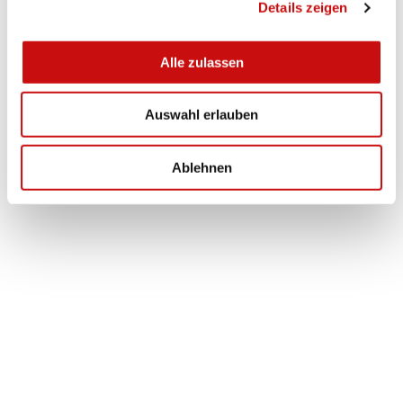
Details zeigen
s
a
u
Alle zulassen
s
w
Auswahl erlauben
a
h
l
Ablehnen