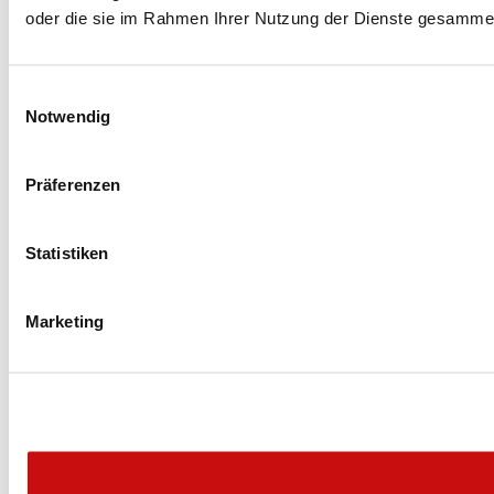
oder die sie im Rahmen Ihrer Nutzung der Dienste gesammel
E
Notwendig
i
n
w
Präferenzen
i
l
l
Statistiken
i
g
Marketing
u
n
g
s
a
u
s