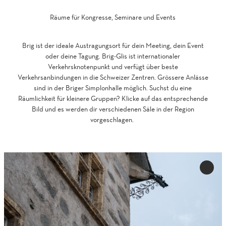
Räume für Kongresse, Seminare und Events
Brig ist der ideale Austragungsort für dein Meeting, dein Event
oder deine Tagung. Brig-Glis ist internationaler
Verkehrsknotenpunkt und verfügt über beste
Verkehrsanbindungen in die Schweizer Zentren. Grössere Anlässe
sind in der Briger Simplonhalle möglich. Suchst du eine
Räumlichkeit für kleinere Gruppen? Klicke auf das entsprechende
Bild und es werden dir verschiedenen Säle in der Region
vorgeschlagen.
D
e
'Alfre
t
Grünw
Saal' z
a
Merkli
i
hinzuf
l
s