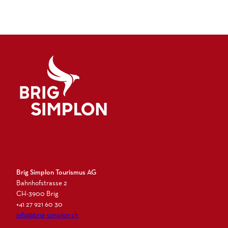
f
f
i
n
n
m
e
e
p
n
n
l
o
n
h
a
l
l
e
Logo Brig Simplon
'
ö
f
f
n
Brig Simplon Tourismus AG
e
Bahnhofstrasse 2
n
CH-3900 Brig
+41 27 921 60 30
info@brig-simplon.ch