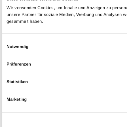
Wir verwenden Cookies, um Inhalte und Anzeigen zu personal
unsere Partner für soziale Medien, Werbung und Analysen we
gesammelt haben.
E
Notwendig
i
n
w
Präferenzen
i
l
l
Statistiken
i
g
Marketing
u
n
g
s