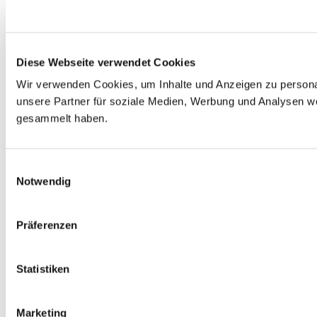
Diese Webseite verwendet Cookies
Wir verwenden Cookies, um Inhalte und Anzeigen zu personal
unsere Partner für soziale Medien, Werbung und Analysen we
gesammelt haben.
E
Notwendig
i
n
w
Präferenzen
i
l
l
Statistiken
i
g
Marketing