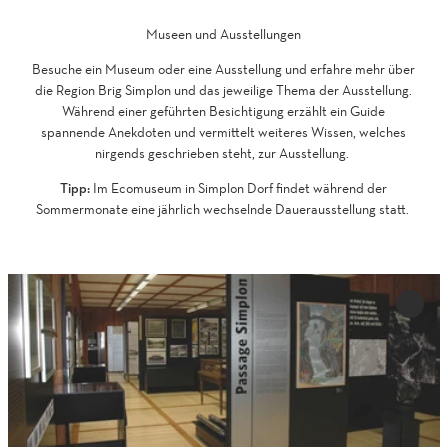
Museen und Ausstellungen
Besuche ein Museum oder eine Ausstellung und erfahre mehr über
die Region Brig Simplon und das jeweilige Thema der Ausstellung.
Während einer geführten Besichtigung erzählt ein Guide
spannende Anekdoten und vermittelt weiteres Wissen, welches
nirgends geschrieben steht, zur Ausstellung.
Tipp:
Im Ecomuseum in Simplon Dorf findet während der
Sommermonate eine jährlich wechselnde Dauerausstellung statt.
D
e
'Passa
t
Simplo
zur
a
Merkli
i
hinzuf
l
s
e