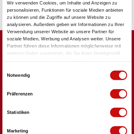
Wir verwenden Cookies, um Inhalte und Anzeigen zu
personalisieren, Funktionen für soziale Medien anbieten
Ein Ausflug für deine Gruppe
zu können und die Zugriffe auf unsere Website zu
analysieren. Außerdem geben wir Informationen zu Ihrer
Verwendung unserer Website an unsere Partner für
soziale Medien, Werbung und Analysen weiter. Unsere
Partner führen diese Informationen möglicherweise mit
weiteren Daten zusammen, die Sie ihnen bereitgestellt
haben oder die sie im Rahmen Ihrer Nutzung der Dienste
gesammelt haben.
E
Notwendig
i
Logo Brig Simplon
n
w
Präferenzen
i
l
Brig Simplon Tourismus AG
l
Statistiken
Bahnhofstrasse 2
i
CH-3900 Brig
g
+41 27 921 60 30
Marketing
u