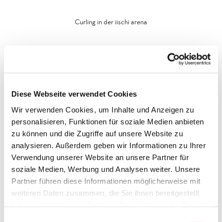
Curling in der iischi arena
Zack – den Stein bei der Abgabe in eine leichte Drehbewegung
versetzten und schon gleitet der Stein über Eis und dreht sich um
seine eigene Achse. In Brig kannst du curlen. Im modernen
Eissportzentrum
kann von Mitte August bis Mitte April auf 4 Rinks
dem Curlingsport gefrönt werden. Für Einsteiger bietet das
Diese Webseite verwendet Cookies
Zentrum entsprechende Angebote zum Plauschcurling an. Das
Wir verwenden Cookies, um Inhalte und Anzeigen zu
Plauschcurling eignet sich gut als spielerischen Team-Event, die
personalisieren, Funktionen für soziale Medien anbieten
erfahrenen Instruktoren begleiten euch auf dem Eis. In diesem
Sinne: “Güet Stei!”.
zu können und die Zugriffe auf unsere Website zu
analysieren. Außerdem geben wir Informationen zu Ihrer
Verwendung unserer Website an unsere Partner für
soziale Medien, Werbung und Analysen weiter. Unsere
Partner führen diese Informationen möglicherweise mit
weiteren Daten zusammen, die Sie ihnen bereitgestellt
haben oder die sie im Rahmen Ihrer Nutzung der Dienste
gesammelt haben.
E