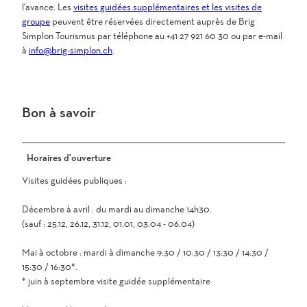
l'avance. Les
visites guidées supplémentaires et les visites de
c
groupe
peuvent être réservées directement auprès de Brig
0
Simplon Tourismus par téléphone au +41 27 921 60 30 ou par e-mail
_
à
info@brig-simplon.ch
.
k
.
j
p
Bon à savoir
g
Horaires d'ouverture
Visites guidées publiques :
Décembre à avril : du mardi au dimanche 14h30.
(sauf : 25.12, 26.12, 31.12, 01.01, 03.04 - 06.04)
Mai à octobre : mardi à dimanche 9:30 / 10:30 / 13:30 / 14:30 /
15:30 / 16:30*.
* juin à septembre visite guidée supplémentaire