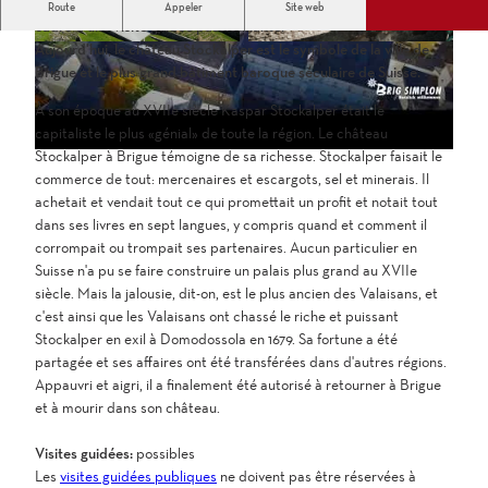
L
Visite le château baroque du Grand Kaspar Stockalper dans le
Route
Appeler
Site web
i
cadre d'une visite guidée passionnante.
Aujourd'hui, le château Stockalper est le symbole de la ville de
r
4
S
Brigue et le plus grand bâtiment baroque séculaire de Suisse.
1
o
e
5
m
l
À son époque au XVIIe siècle Kaspar Stockalper était le
9
m
a
capitaliste le plus «génial» de toute la région. Le château
8
e
v
Stockalper à Brigue témoigne de sa richesse. Stockalper faisait le
2
r
commerce de tout: mercenaires et escargots, sel et minerais. Il
i
7
i
achetait et vendait tout ce qui promettait un profit et notait tout
d
4
n
dans ses livres en sept langues, y compris quand et comment il
é
3
B
corrompait ou trompait ses partenaires. Aucun particulier en
0
r
o
Suisse n'a pu se faire construire un palais plus grand au XVIIe
1
i
siècle. Mais la jalousie, dit-on, est le plus ancien des Valaisans, et
_
g
c'est ainsi que les Valaisans ont chassé le riche et puissant
9
_
Stockalper en exil à Domodossola en 1679. Sa fortune a été
8
2
partagée et ses affaires ont été transférées dans d'autres régions.
3
.
Appauvri et aigri, il a finalement été autorisé à retourner à Brigue
5
j
et à mourir dans son château.
b
p
e
g
Visites guidées:
possibles
b
Les
visites guidées publiques
ne doivent pas être réservées à
a