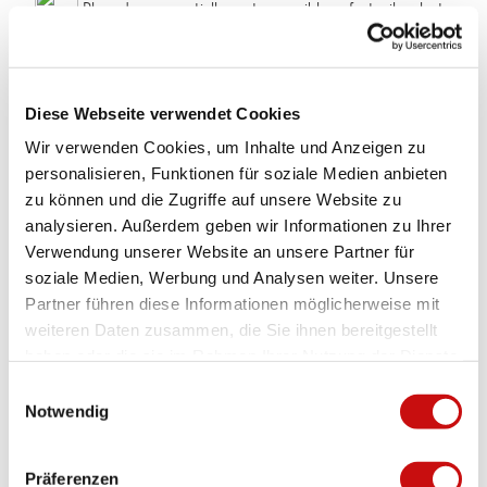
Place de parc partiellement accessible en fauteuil roulant
Plus d'informations
Diese Webseite verwendet Cookies
Arrivée et stationnement
Wir verwenden Cookies, um Inhalte und Anzeigen zu
Transports publics: Le Château Stockalper est accessible en 9
personalisieren, Funktionen für soziale Medien anbieten
minutes à pied depuis la gare de Brigue.
zu können und die Zugriffe auf unsere Website zu
analysieren. Außerdem geben wir Informationen zu Ihrer
Accès: En voiture, tu peux te garer dans le parking «Parkhaus
Verwendung unserer Website an unsere Partner für
Altstadt». De là, tu rejoins le château Stockalper en 3 minutes
soziale Medien, Werbung und Analysen weiter. Unsere
environ.
Partner führen diese Informationen möglicherweise mit
weiteren Daten zusammen, die Sie ihnen bereitgestellt
Réseaux sociaux
haben oder die sie im Rahmen Ihrer Nutzung der Dienste
Facebook
gesammelt haben.
E
Instagram
Notwendig
i
Informations supplémentaires
n
w
Visitez également l'exposition "Passage Simplon" :
Präferenzen