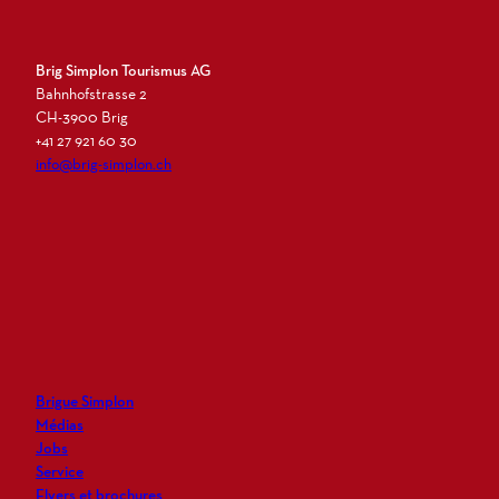
Brig Simplon Tourismus AG
Bahnhofstrasse 2
CH-3900 Brig
+41 27 921 60 30
info@brig-simplon.ch
I
F
L
N
n
a
i
e
s
c
n
w
t
e
k
s
a
b
e
l
g
o
d
e
r
o
i
t
Brigue Simplon
a
k
n
t
Médias
m
e
Jobs
r
Service
Flyers et brochures