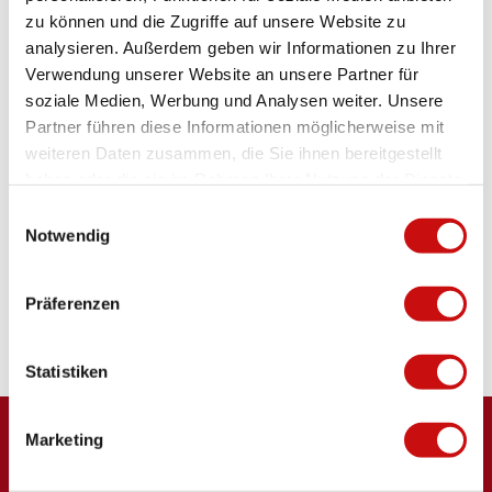
0
9
9
zu können und die Zugriffe auf unsere Website zu
5
2
9
Licence (données de base)
analysieren. Außerdem geben wir Informationen zu Ihrer
2
8
0
Brig Simplon Tourismus AG
3
Verwendung unserer Website an unsere Partner für
2
0
5
soziale Medien, Werbung und Analysen weiter. Unsere
.
.
0
j
j
Partner führen diese Informationen möglicherweise mit
5
p
p
weiteren Daten zusammen, die Sie ihnen bereitgestellt
1
g
g
Contact
haben oder die sie im Rahmen Ihrer Nutzung der Dienste
8
gesammelt haben.
.
Schlossstrasse 30c
E
j
Notwendig
3900
Brig
i
p
n
Arrivée en voiture
g
w
Präferenzen
Arrivée en train
i
l
l
Statistiken
i
g
Marketing
u
n