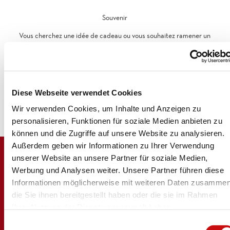
Souvenir
Vous cherchez une idée de cadeau ou vous souhaitez ramener un
souvenir de votre merveilleux séjour chez nous?
Nous avons ici notamment des puzzles, des monopolys, des
magnets, des porte-clés,des peluches, des gobelets et des verres
à shot pour ne citer que quelques-uns de nos articles. Vous
Diese Webseite verwendet Cookies
trouverez sans aucun doute votre bonheur ou un cadeau pour un
proche parmi notre assortiment de souvenirs.
Wir verwenden Cookies, um Inhalte und Anzeigen zu
personalisieren, Funktionen für soziale Medien anbieten zu
können und die Zugriffe auf unsere Website zu analysieren.
Außerdem geben wir Informationen zu Ihrer Verwendung
unserer Website an unsere Partner für soziale Medien,
Werbung und Analysen weiter. Unsere Partner führen diese
Informationen möglicherweise mit weiteren Daten zusammen
die Sie ihnen bereitgestellt haben oder die sie im Rahmen
Ihrer Nutzung der Dienste gesammelt haben.
Logo Brig Simplon
E