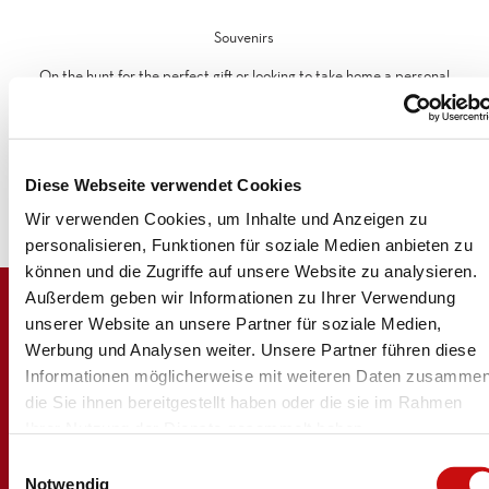
Souvenirs
On the hunt for the perfect gift or looking to take home a personal
memento of your wonderful time with us?
Here we have puzzles, Monopoly, magnets, key rings, soft toys,
mugs and shot glasses – just to name a few. You are sure to find
something that will make you or someone else happy among our
Diese Webseite verwendet Cookies
range of souvenirs.
Wir verwenden Cookies, um Inhalte und Anzeigen zu
personalisieren, Funktionen für soziale Medien anbieten zu
können und die Zugriffe auf unsere Website zu analysieren.
Außerdem geben wir Informationen zu Ihrer Verwendung
unserer Website an unsere Partner für soziale Medien,
Werbung und Analysen weiter. Unsere Partner führen diese
Informationen möglicherweise mit weiteren Daten zusammen
die Sie ihnen bereitgestellt haben oder die sie im Rahmen
Ihrer Nutzung der Dienste gesammelt haben.
Logo Brig Simplon
E
Notwendig
i