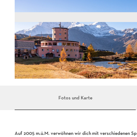
m
o
n
Fotos und Karte
t
e
l
e
Auf 2005 m.ü.M. verwöhnen wir dich mit verschiedenen Spez
o