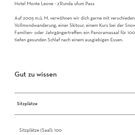
Hotel Monte Leone - z'Runda ufum Pass
n
e
Auf 2005 m.ü. M. verwöhnen wir dich gerne mit verschiedene
.
Vollmondwanderung, einer Skitour, einem Kurs bei der Sn
j
Familien- oder Jahrgängertreffen: ein Panoramasaal für 100 
p
tiefen gesunden Schlaf nach einem ausgiebigen Essen.
g
Gut zu wissen
Sitzplätze
Sitzplätze (Saal): 100