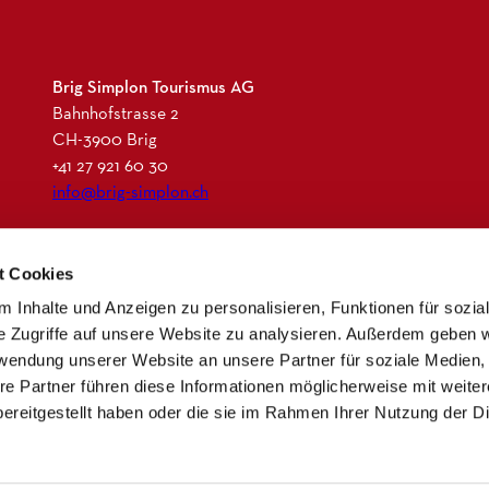
Brig Simplon Tourismus AG
Bahnhofstrasse 2
CH-3900 Brig
+41 27 921 60 30
info@brig-simplon.ch
I
F
L
N
t Cookies
n
a
i
e
s
c
n
w
 Inhalte und Anzeigen zu personalisieren, Funktionen für sozia
t
e
k
s
e Zugriffe auf unsere Website zu analysieren. Außerdem geben w
a
b
e
l
rwendung unserer Website an unsere Partner für soziale Medien
g
o
d
e
re Partner führen diese Informationen möglicherweise mit weite
r
o
i
t
ereitgestellt haben oder die sie im Rahmen Ihrer Nutzung der D
a
k
n
t
m
e
r