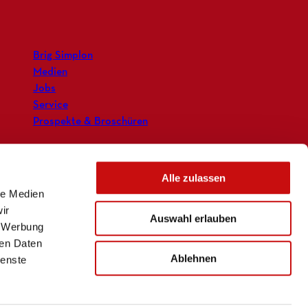
Brig Simplon
Medien
Jobs
Service
Prospekte & Broschüren
Alle zulassen
le Medien
ir
Auswahl erlauben
, Werbung
ren Daten
Ablehnen
ienste