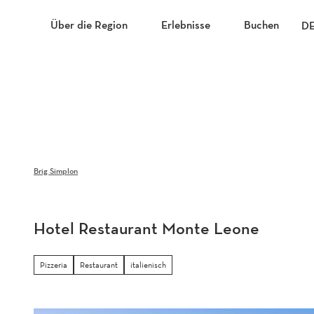
Z
u
Über die Region
Erlebnisse
Buchen
D
m
I
n
h
a
l
t
Brig Simplon
Hotel Restaurant Monte Leone
Pizzeria
Restaurant
italienisch