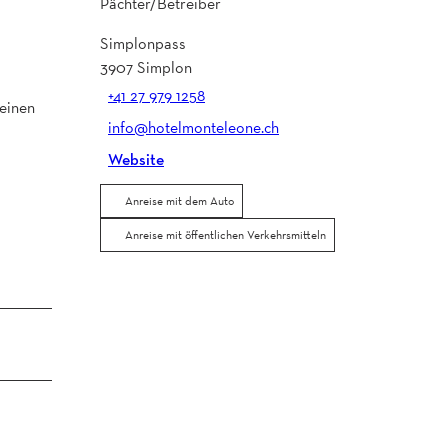
Pächter/Betreiber
Simplonpass
3907
Simplon
+41 27 979 1258
 einen
info@hotelmonteleone.ch
Website
Anreise mit dem Auto
Anreise mit öffentlichen Verkehrsmitteln