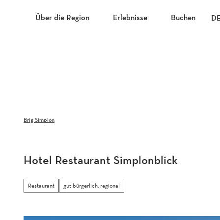
Z
u
Über die Region
Erlebnisse
Buchen
D
m
I
n
h
a
l
t
Brig Simplon
Hotel Restaurant Simplonblick
Restaurant
gut bürgerlich, regional