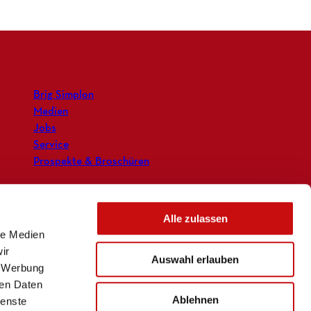
Brig Simplon
Medien
Jobs
Service
Prospekte & Broschüren
Alle zulassen
le Medien
ir
Auswahl erlauben
, Werbung
ren Daten
Ablehnen
ienste