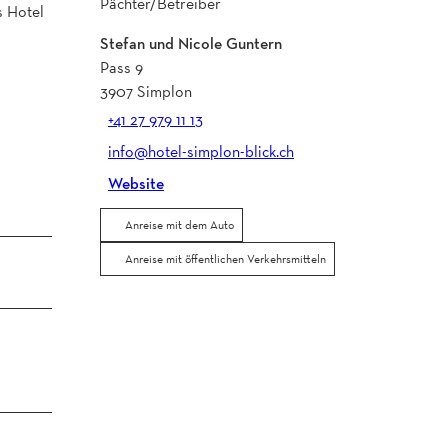
Pächter/Betreiber
s Hotel
Stefan und Nicole Guntern
Pass 9
3907
Simplon
+41 27 979 11 13
info@hotel-simplon-blick.ch
Website
Anreise mit dem Auto
Anreise mit öffentlichen Verkehrsmitteln