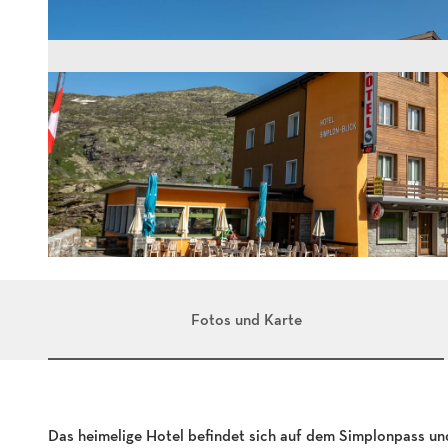
S
i
m
Fotos und Karte
p
l
o
n
Das heimelige Hotel befindet sich auf dem Simplonpass un
b