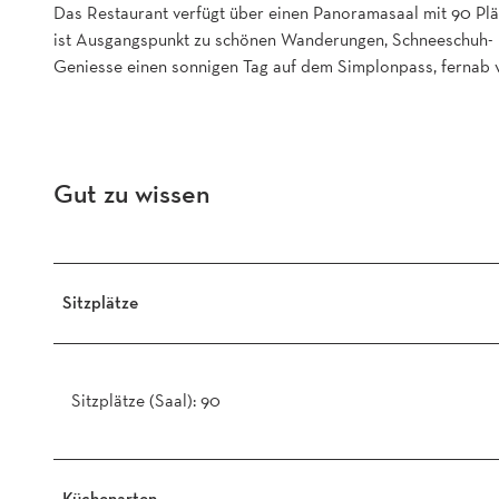
Das Restaurant verfügt über einen Panoramasaal mit 90 Plä
l
ist Ausgangspunkt zu schönen Wanderungen, Schneeschuh- 
i
Geniesse einen sonnigen Tag auf dem Simplonpass, fernab v
c
k
.
j
p
Gut zu wissen
g
Sitzplätze
Sitzplätze (Saal): 90
Küchenarten