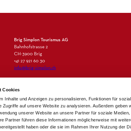
Brig Simplon Tourismus AG
Bahnhofstrasse 2
CH-3900 Brig
+41 27 921 60 30
info@brig-simplon.ch
I
F
L
N
t Cookies
n
a
i
e
s
c
n
w
 Inhalte und Anzeigen zu personalisieren, Funktionen für sozia
t
e
k
s
e Zugriffe auf unsere Website zu analysieren. Außerdem geben w
a
b
e
l
rwendung unserer Website an unsere Partner für soziale Medien
g
o
d
e
re Partner führen diese Informationen möglicherweise mit weite
r
o
i
t
ereitgestellt haben oder die sie im Rahmen Ihrer Nutzung der D