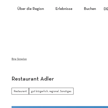
Z
u
Über die Region
Erlebnisse
Buchen
D
m
I
n
h
a
l
t
Brig Simplon
Restaurant Adler
Restaurant
gut bürgerlich, regional, Sonstiges