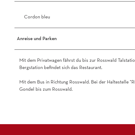
t
.
_
j
R
Cordon bleu
p
o
g
s
s
Anreise und Parken
w
a
l
Mit dem Privatwagen fährst du bis zur Rosswald Talstati
d
Bergstation befindet sich das Restaurant.
2
0
Mit dem Bus in Richtung Rosswald. Bei der Haltestelle "Ri
1
Gondel bis zum Rosswald.
7
-
2
.
j
p