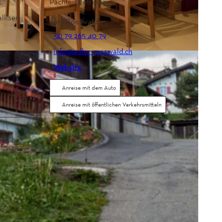
Pächter/Betreiber
lliser
3913
Rosswald
+41 79 265 40 79
info@adler-rosswald.ch
Website
Anreise mit dem Auto
Anreise mit öffentlichen Verkehrsmitteln