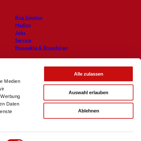
Brig Simplon
Medien
Jobs
Service
Prospekte & Broschüren
Alle zulassen
le Medien
ir
Auswahl erlauben
, Werbung
ren Daten
Ablehnen
ienste