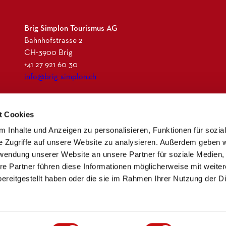
Brig Simplon Tourismus AG
Bahnhofstrasse 2
CH-3900 Brig
+41 27 921 60 30
info@brig-simplon.ch
I
F
L
N
t Cookies
n
a
i
e
s
c
n
w
 Inhalte und Anzeigen zu personalisieren, Funktionen für sozia
t
e
k
s
e Zugriffe auf unsere Website zu analysieren. Außerdem geben w
a
b
e
l
rwendung unserer Website an unsere Partner für soziale Medien
g
o
d
e
re Partner führen diese Informationen möglicherweise mit weite
r
o
i
t
ereitgestellt haben oder die sie im Rahmen Ihrer Nutzung der D
a
k
n
t
m
e
r