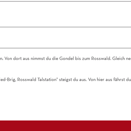
.
j
p
g
on. Von dort aus nimmst du die Gondel bis zum Rosswald. Gleich n
ed-Brig, Rosswald Talstation" steigst du aus. Von hier aus fährst du