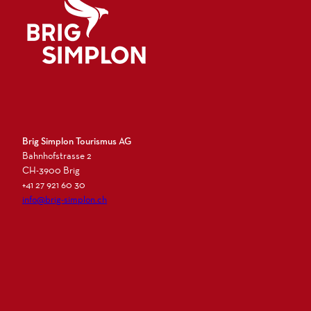
Logo Brig Simplon
Brig Simplon Tourismus AG
Bahnhofstrasse 2
CH-3900 Brig
+41 27 921 60 30
info@brig-simplon.ch
I
F
L
N
n
a
i
e
s
c
n
w
t
e
k
s
a
b
e
l
g
o
d
e