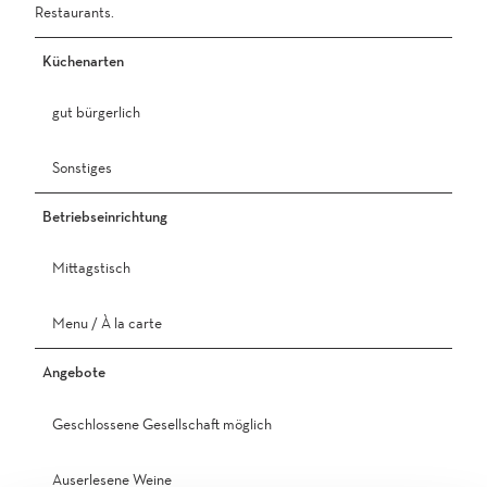
Restaurants.
n
g
.
t
j
i
Küchenarten
p
c
g
a
gut bürgerlich
5
.
Sonstiges
j
p
Betriebseinrichtung
g
Mittagstisch
Menu / À la carte
Angebote
Geschlossene Gesellschaft möglich
Auserlesene Weine