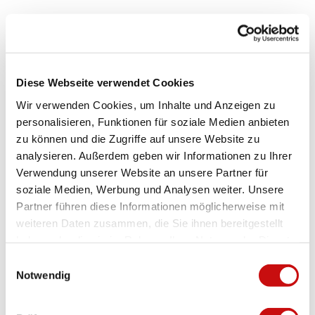
Reservation möglich
Auserlesene Spirituosen
Diese Webseite verwendet Cookies
Auserlesene Biere
Wir verwenden Cookies, um Inhalte und Anzeigen zu
personalisieren, Funktionen für soziale Medien anbieten
Zahlungsmöglichkeiten
zu können und die Zugriffe auf unsere Website zu
analysieren. Außerdem geben wir Informationen zu Ihrer
Barzahlung, kontaktlose Zahlung
Verwendung unserer Website an unsere Partner für
Produkte
soziale Medien, Werbung und Analysen weiter. Unsere
Partner führen diese Informationen möglicherweise mit
Eigene Produkte
weiteren Daten zusammen, die Sie ihnen bereitgestellt
haben oder die sie im Rahmen Ihrer Nutzung der Dienste
gesammelt haben.
Fondue Chinoise
E
Notwendig
i
Fondue Bourguignon
n
w