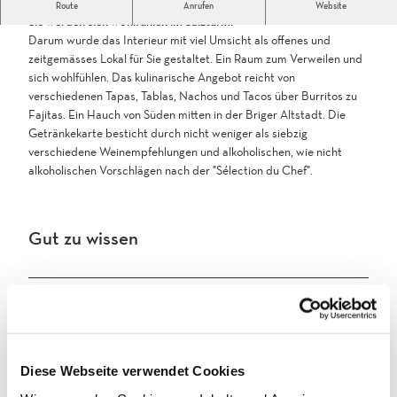
Ob zur morgendlichen Kaffeepause oder zum Feierabend-Apéro:
Route
Anrufen
Website
Sie werden sich wohlfühlen im Salzturm.
Darum wurde das Interieur mit viel Umsicht als offenes und
zeitgemässes Lokal für Sie gestaltet. Ein Raum zum Verweilen und
sich wohlfühlen. Das kulinarische Angebot reicht von
verschiedenen Tapas, Tablas, Nachos und Tacos über Burritos zu
Fajitas. Ein Hauch von Süden mitten in der Briger Altstadt. Die
Getränkekarte besticht durch nicht weniger als siebzig
verschiedene Weinempfehlungen und alkoholischen, wie nicht
alkoholischen Vorschlägen nach der "Sélection du Chef".
Gut zu wissen
Küchenarten
mexikanisch
Diese Webseite verwendet Cookies
Sonstiges