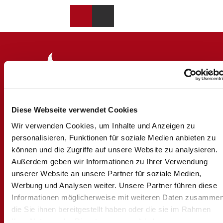
DE
Merkzettel
Suche
Webcams
Menü
Diese Webseite verwendet Cookies
Logo Brig Simplon
Wir verwenden Cookies, um Inhalte und Anzeigen zu
personalisieren, Funktionen für soziale Medien anbieten zu
können und die Zugriffe auf unsere Website zu analysieren.
Außerdem geben wir Informationen zu Ihrer Verwendung
Brig Simplon Tourismus AG
unserer Website an unsere Partner für soziale Medien,
Bahnhofstrasse 2
Werbung und Analysen weiter. Unsere Partner führen diese
CH-3900 Brig
Informationen möglicherweise mit weiteren Daten zusammen
+41 27 921 60 30
info@brig-simplon.ch
die Sie ihnen bereitgestellt haben oder die sie im Rahmen
Ihrer Nutzung der Dienste gesammelt haben.