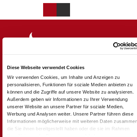
DE
Merkzettel
Suche
Webcams
Menü
Diese Webseite verwendet Cookies
Logo Brig Simplon
Wir verwenden Cookies, um Inhalte und Anzeigen zu
personalisieren, Funktionen für soziale Medien anbieten zu
können und die Zugriffe auf unsere Website zu analysieren.
Außerdem geben wir Informationen zu Ihrer Verwendung
Brig Simplon Tourismus AG
unserer Website an unsere Partner für soziale Medien,
Bahnhofstrasse 2
Werbung und Analysen weiter. Unsere Partner führen diese
CH-3900 Brig
Informationen möglicherweise mit weiteren Daten zusammen
+41 27 921 60 30
info@brig-simplon.ch
die Sie ihnen bereitgestellt haben oder die sie im Rahmen
Ihrer Nutzung der Dienste gesammelt haben.