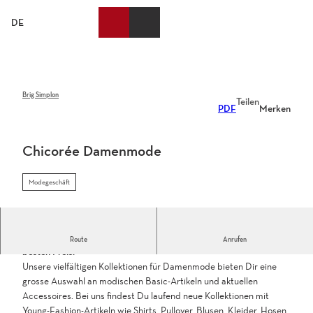
Z
u
DE
Merkzettel
Suche
Webcams
Menü
m
I
n
h
a
Brig Simplon
Teilen
PDF
Merken
l
t
Chicorée Damenmode
Modegeschäft
In deiner Chicorée Filiale findest du aktuelle Modetrends zum
Route
Anrufen
besten Preis.
Unsere vielfältigen Kollektionen für Damenmode bieten Dir eine
grosse Auswahl an modischen Basic-Artikeln und aktuellen
Accessoires. Bei uns findest Du laufend neue Kollektionen mit
Young-Fashion-Artikeln wie Shirts, Pullover, Blusen, Kleider, Hosen,