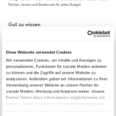
Röcken, Jacken und Bademode für jedes Budget.
Gut zu wissen
Anreise und Parken
Chicorée Damenmode erreichst du vom Bahnhof in Brig aus zu
Diese Webseite verwendet Cookies
Fuss in 2 Minuten. Gehe die Bahnhofstrasse hinauf und auf der
Wir verwenden Cookies, um Inhalte und Anzeigen zu
linken Strassenseite findest du dann Chicorée Damenmode.
personalisieren, Funktionen für soziale Medien anbieten
zu können und die Zugriffe auf unsere Website zu
Kontaktdaten
analysieren. Außerdem geben wir Informationen zu Ihrer
Bahnhofstrasse 5
Verwendung unserer Website an unsere Partner für
3900
Brig
soziale Medien, Werbung und Analysen weiter. Unsere
+41 27 923 99 28
Partner führen diese Informationen möglicherweise mit
public@chicoree.ch
weiteren Daten zusammen, die Sie ihnen bereitgestellt
haben oder die sie im Rahmen Ihrer Nutzung der Dienste
Anreise mit dem Auto