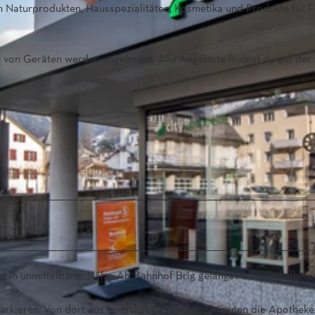
n Naturprodukten, Hausspezialitäten, Kosmetika und Produkte für F
 von Geräten werden angeboten. Alle Angebote findest du auf der
liegt in unmittelbarer Nähe. Ab Bahnhof Brig gelangst du innerhalb v
arkieren. Von dort aus erreichst du in rund 2 Minuten die Apotheke