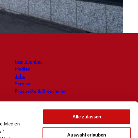
Brig Simplon
Medien
Jobs
Service
Prospekte & Broschüren
Alle zulassen
le Medien
ir
Auswahl erlauben