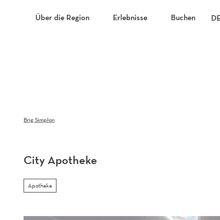
Z
u
Über die Region
Erlebnisse
Buchen
D
m
I
n
h
a
l
t
Brig Simplon
City Apotheke
Apotheke