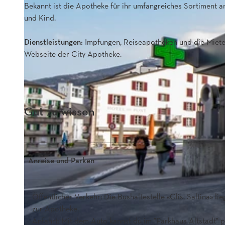
Bekannt ist die Apotheke für ihr umfangreiches Sortiment a
und Kind.
Dienstleistungen:
Impfungen, Reiseapotheken und die Miete
Webseite der City Apotheke.
Gut zu wissen
Anreise und Parken
Öffentlicher Verkehr: Die Bushaltestelle «Glis, Saltina» 
zur Apotheke.
Anfahrt: Mit dem Auto kannst du im "Parkhaus Altstadt" p