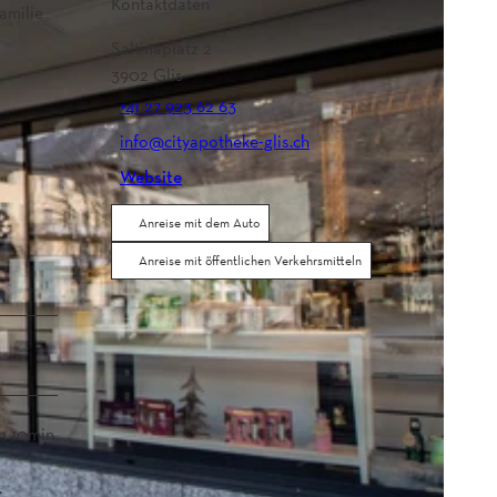
Kontaktdaten
amilie
Saltinaplatz 2
3902
Glis
+41 27 923 62 63
info@cityapotheke-glis.ch
Website
Anreise mit dem Auto
Anreise mit öffentlichen Verkehrsmitteln
on 10min
.