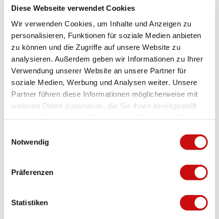
n
Diese Webseite verwendet Cookies
r
g
i
Zahlungsmöglichkeiten
Wir verwenden Cookies, um Inhalte und Anzeigen zu
j
n
personalisieren, Funktionen für soziale Medien anbieten
Eintritt frei
i
g
zu können und die Zugriffe auf unsere Website zu
_
j
P
Tipp
analysieren. Außerdem geben wir Informationen zu Ihrer
i
l
Verwendung unserer Website an unsere Partner für
_
Informiere dich vorgängig über die Waldbrandgefahr und die
a
B
soziale Medien, Werbung und Analysen weiter. Unsere
geltenden Verhaltensregeln entsprechend Gefahrenstufe.
t
r
Partner führen diese Informationen möglicherweise mit
z
u
weiteren Daten zusammen, die Sie ihnen bereitgestellt
.
n
Anreise und Parken
haben oder die sie im Rahmen Ihrer Nutzung der Dienste
j
n
gesammelt haben.
p
E
e
Öffentlicher Verkehr: Die nächstgelegene Haltestelle ist «Brig,
g
Notwendig
n
Stützen». Von dort aus erreichst du die Feuerstelle Grindji in rund
i
.
20 Minuten.
n
j
w
Präferenzen
p
Anfahrt: Die Zufahrt ins Grindji mit dem Auto ist nicht gestattet.
i
g
Das Auto muss in Brig parkiert werden.
l
l
Statistiken
Kontaktdaten
i