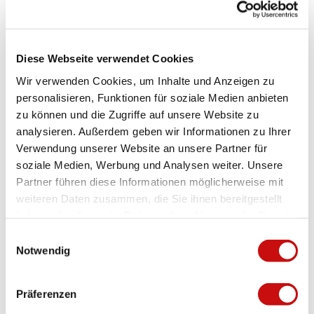
t
_
_
e
H
B
Familien
l
e
r
l
r
u
Diese Webseite verwendet Cookies
Zahlungsmöglichkeiten
e
d
n
Wir verwenden Cookies, um Inhalte und Anzeigen zu
.
Eintritt frei
.
n
personalisieren, Funktionen für soziale Medien anbieten
j
j
e
p
zu können und die Zugriffe auf unsere Website zu
p
n
Tipp
g
analysieren. Außerdem geben wir Informationen zu Ihrer
g
.
Informiere dich vorgängig über die Waldbrandgefahr und die
j
Verwendung unserer Website an unsere Partner für
geltenden Verhaltensregeln entsprechend Gefahrenstufe.
p
soziale Medien, Werbung und Analysen weiter. Unsere
g
Partner führen diese Informationen möglicherweise mit
Anreise und Parken
weiteren Daten zusammen, die Sie ihnen bereitgestellt
Öffentlicher Verkehr: Mit der Gondelbahn gelangst du in rund 7
haben oder die sie im Rahmen Ihrer Nutzung der Dienste
Minuten von Ried-Brig Talstation auf den Rosswald. Von der
gesammelt haben.
E
Bergstation läufst du rund 30 Minuten entlang dem Skilift
Notwendig
i
Saflischmatte, bis du bei der Kreuzung vom Sommerweg mit dem
Rundweg Saflischmatte – Stafel, 20 Meter rechts vom Skilift die
n
Feuerstelle vorfindest.
w
Präferenzen
i