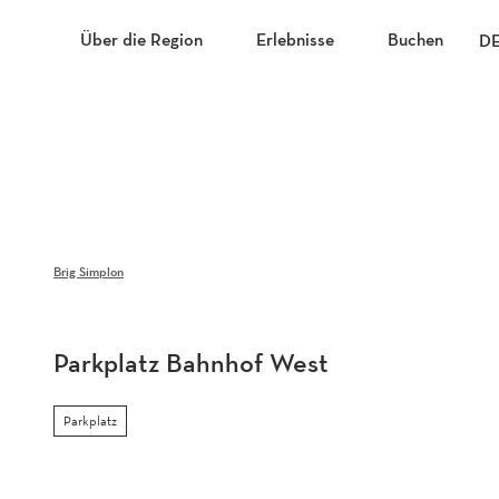
Z
u
Über die Region
Erlebnisse
Buchen
D
m
I
n
h
a
l
t
Brig Simplon
Parkplatz Bahnhof West
Parkplatz