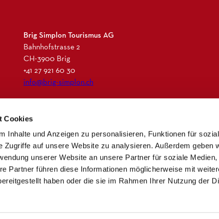
Brig Simplon Tourismus AG
Bahnhofstrasse 2
CH-3900 Brig
+41 27 921 60 30
info@brig-simplon.ch
I
F
L
N
t Cookies
n
a
i
e
s
c
n
w
 Inhalte und Anzeigen zu personalisieren, Funktionen für sozia
t
e
k
s
e Zugriffe auf unsere Website zu analysieren. Außerdem geben w
a
b
e
l
rwendung unserer Website an unsere Partner für soziale Medien
g
o
d
e
re Partner führen diese Informationen möglicherweise mit weite
r
o
i
t
ereitgestellt haben oder die sie im Rahmen Ihrer Nutzung der D
a
k
n
t
m
e
r