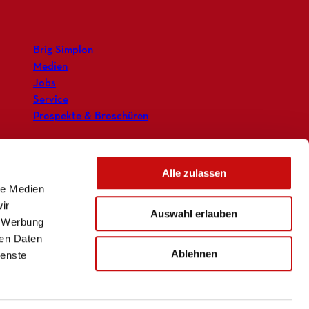
Brig Simplon
Medien
Jobs
Service
Prospekte & Broschüren
Alle zulassen
le Medien
ir
Auswahl erlauben
, Werbung
ren Daten
Ablehnen
ienste