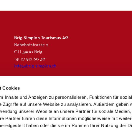
Brig Simplon Tourismus AG
Bahnhofstrasse 2
CH-3900 Brig
+41 27 921 60 30
info@brig-simplon.ch
I
F
L
N
t Cookies
n
a
i
e
s
c
n
w
 Inhalte und Anzeigen zu personalisieren, Funktionen für sozia
t
e
k
s
e Zugriffe auf unsere Website zu analysieren. Außerdem geben w
a
b
e
l
rwendung unserer Website an unsere Partner für soziale Medien
g
o
d
e
re Partner führen diese Informationen möglicherweise mit weite
r
o
i
t
ereitgestellt haben oder die sie im Rahmen Ihrer Nutzung der D
a
k
n
t