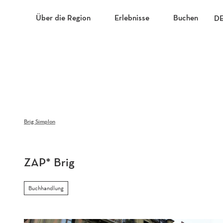
Z
u
Über die Region
Erlebnisse
Buchen
D
m
I
n
h
a
l
t
Brig Simplon
ZAP* Brig
Buchhandlung