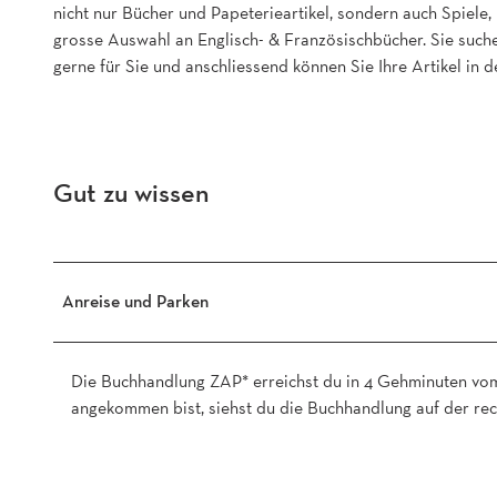
nicht nur Bücher und Papeterieartikel, sondern auch Spiele
.
grosse Auswahl an Englisch- & Französischbücher. Sie suchen
J
gerne für Sie und anschliessend können Sie Ihre Artikel in 
P
G
Gut zu wissen
Anreise und Parken
Die Buchhandlung ZAP* erreichst du in 4 Gehminuten vom
angekommen bist, siehst du die Buchhandlung auf der rec