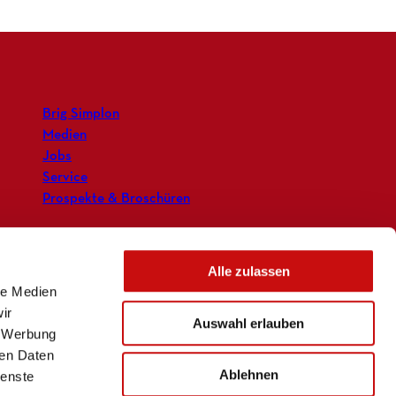
Brig Simplon
Medien
Jobs
Service
Prospekte & Broschüren
Alle zulassen
le Medien
ir
Auswahl erlauben
, Werbung
ren Daten
Ablehnen
ienste