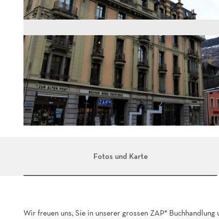
I
M
G
Fotos und Karte
_
2
4
0
Wir freuen uns, Sie in unserer grossen ZAP* Buchhandlung 
4