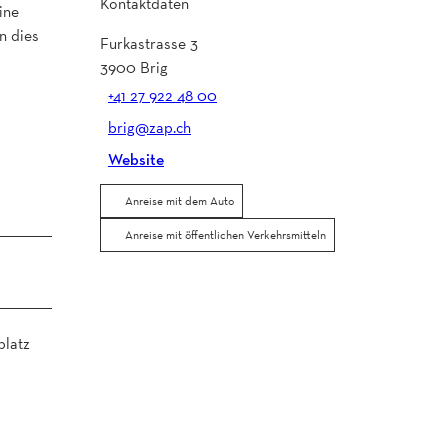
Kontaktdaten
ine
n dies
Furkastrasse 3
3900
Brig
+41 27 922 48 00
brig@zap.ch
Website
Anreise mit dem Auto
Anreise mit öffentlichen Verkehrsmitteln
platz