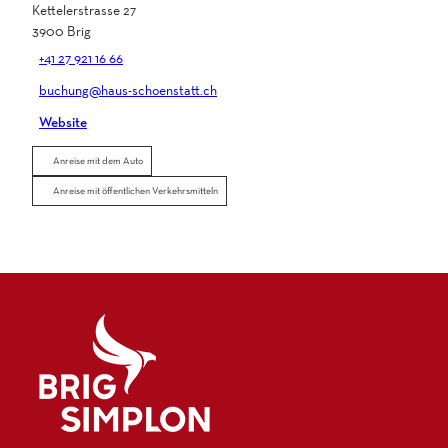
Kettelerstrasse 27
3900
Brig
+41 27 921 16 66
buchung@haus-schoenstatt.ch
Website
Anreise mit dem Auto
Anreise mit öffentlichen Verkehrsmitteln
Logo Brig Simplon