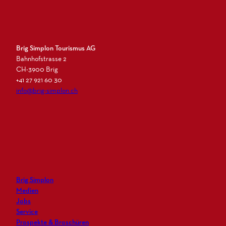
Brig Simplon Tourismus AG
Bahnhofstrasse 2
CH-3900 Brig
+41 27 921 60 30
info@brig-simplon.ch
I
F
L
N
n
a
i
e
s
c
n
w
t
e
k
s
a
b
e
l
g
o
d
e
r
o
i
t
Brig Simplon
a
k
n
t
Medien
m
e
Jobs
r
Service
Prospekte & Broschüren