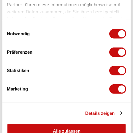
Beamer
Partner führen diese Informationen möglicherweise mit
weiteren Daten zusammen, die Sie ihnen bereitgestellt
DVD-Player
haben oder die sie im Rahmen Ihrer Nutzung der Dienste
gesammelt haben.
E
Flip-Chart
Notwendig
i
n
Audio-System
w
Präferenzen
i
Mikrofon
l
l
Statistiken
i
Tageslicht
g
Marketing
u
W-Lan im Meetingraum kostenfrei
n
g
Magnettafel
Details zeigen
s
a
Service & Dienstleistungen
u
Alle zulassen