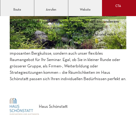
CTA
Was sind Ihre Prioritäten bei der Auswahl des perfekten Ortes für
Route
Anrufen
Website
Ihr Seminar? Benötigen Sie grosszügige Räume mit moderner
Austattung? Oder suchen Sie nach einem Ort mit besonderem
Flair? Ein Ort, der Ihnen ermöglicht, konzentriert und
zielorientiert zu arbeiten? Bei uns finden Sie all das und noch
mehr!
Geniessen Sie nicht nur unsere wunderbare Lage vor der
imposanten Bergkulisse, sondern auch unser flexibles
Raumangebot für Ihr Seminar. Egal, ob Sie in kleiner Runde oder
grösserer Gruppe, als Firmen-, Weiterbildung oder
Strategiesitzungen kommen – die Räumlichkeiten im Haus
Schönstatt passen sich Ihren individuellen Bedürfnissen perfekt an.
Haus Schönstatt