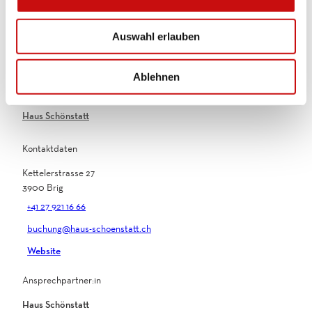
s
Technik: fester Partner
w
Auswahl erlauben
a
Zahlungsmöglichkeiten
h
Barzahlung
l
Ablehnen
Ansprechpartner:in
Haus Schönstatt
Kontaktdaten
Kettelerstrasse 27
3900
Brig
+41 27 921 16 66
buchung@haus-schoenstatt.ch
Website
Ansprechpartner:in
Haus Schönstatt