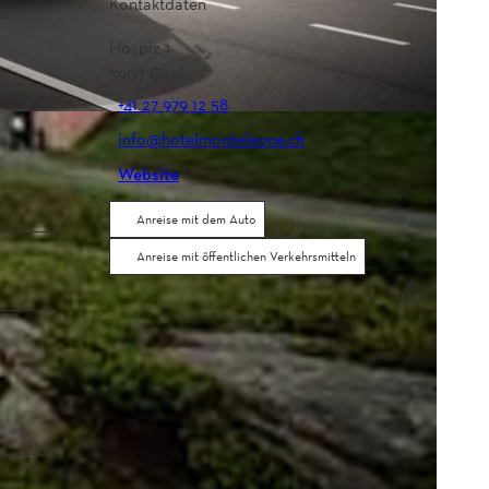
Kontaktdaten
ne
Hospiz 1
3907
Gabi
+41 27 979 12 58
info@hotelmonteleone.ch
Website
Anreise mit dem Auto
Anreise mit öffentlichen Verkehrsmitteln