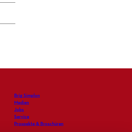
Brig Simplon
Medien
Jobs
Service
Prospekte & Broschüren