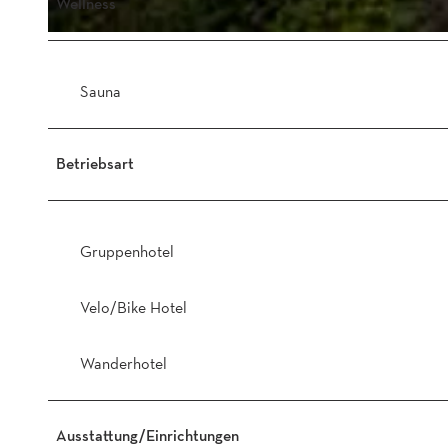
Wellness
M
o
Sauna
n
t
e
Betriebsart
L
e
o
n
Gruppenhotel
e
_
Velo/Bike Hotel
a
u
s
Wanderhotel
s
e
n
Ausstattung/Einrichtungen