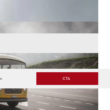
en
CTA
nderung,