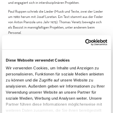
und engagiert sich in interdisziplinären Projekten.
Paul Ruppen schrieb die Lieder (Musik und Texte, zwei der Lieder
um 1980 herum mit Josef Loretan. Ein Text stammt aus der Feder
von Anton Pianzola ums Jahr 1975). Thomas Venetz bewegte sich
als Bassist in mannigfaltigen Projekten, unter anderem beim
Personal
.
Am Ende der Veranstaltung befindet sich eine Kollekte beim
Ein-/Ausgang.
Diese Webseite verwendet Cookies
Wir verwenden Cookies, um Inhalte und Anzeigen zu
Terminübersicht
personalisieren, Funktionen für soziale Medien anbieten
zu können und die Zugriffe auf unsere Website zu
analysieren. Außerdem geben wir Informationen zu Ihrer
Verwendung unserer Website an unsere Partner für
Gut zu wissen
soziale Medien, Werbung und Analysen weiter. Unsere
Partner führen diese Informationen möglicherweise mit
weiteren Daten zusammen, die Sie ihnen bereitgestellt