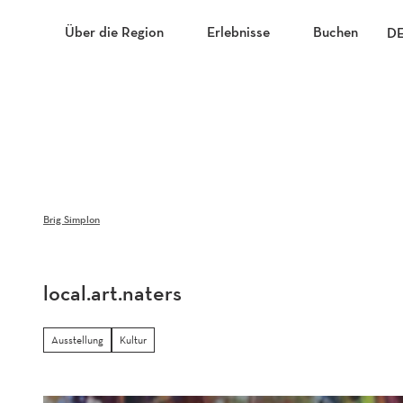
Z
u
Über die Region
Erlebnisse
Buchen
D
m
I
n
h
a
l
t
Brig Simplon
local.art.naters
Ausstellung
Kultur