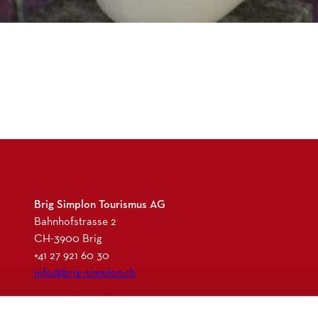
Brig Simplon Tourismus AG
Bahnhofstrasse 2
CH-3900 Brig
+41 27 921 60 30
info@brig-simplon.ch
I
F
L
N