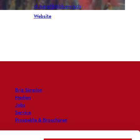
ch.h.grafik@bluewin.ch
Website
Brig Simplon
Medien
Jobs
Service
Prospekte & Broschüren