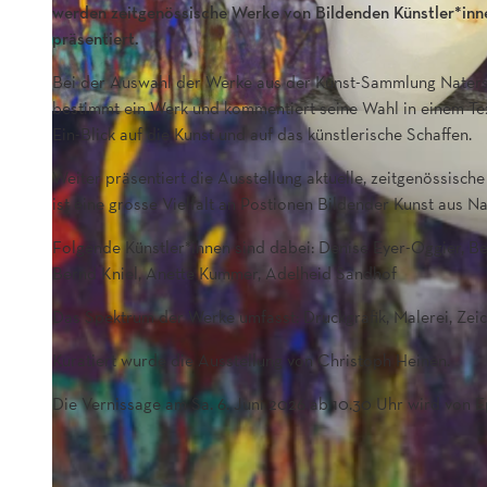
werden zeitgenössische Werke von Bildenden Künstler*in
präsentiert.
Bei der Auswahl der Werke aus der Kunst-Sammlung Naters i
bestimmt ein Werk und kommentiert seine Wahl in einem Tex
Ein-Blick auf die Kunst und auf das künstlerische Schaffen.
Weiter präsentiert die Ausstellung aktuelle, zeitgenössis
ist eine grosse Vielfalt an Postionen Bildender Kunst aus Na
Folgende Künstler*innen sind dabei: Denise Eyer-Oggier, Be
Bernd Kniel, Anette Kummer, Adelheid Sandhof
Das Spektrum der Werke umfasst: Druckgrafik, Malerei, Zeich
Kuratiert wurde die Ausstellung von Christoph Heinen.
Die Vernissage am Sa. 6. Juni 2026 ab 10.30 Uhr wird von E