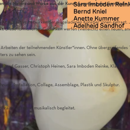
nen aus Naters und Werke aus der Kunst-Sammlung der Gemeinde 
st das aktive Mitwirken der eingeladenen Künstler*innen gefragt. 
t. Diese formulierten Gedanken werfen (vielleicht) einen neuen, a
che Arbeiten der teilnehmenden Künstler*innen. Ohne übergreifende
ters zu sehen sein.
rnhard Gasser, Christoph Heinen, Sara Imboden Reinke, Klara Ittig
nung, Installation, Collage, Assemblage, Plastik und Skulptur.
phraim Salzmann musikalisch begleitet.