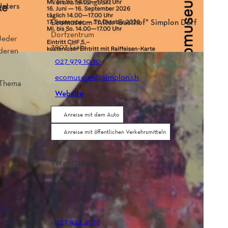
Veranstaltungsort
Naters
Ecomuseum "Alter Gasthof" Simplon Dorf
Dorfzentrum
Jeder
3907
Gabi
nderen
027 979 10 10
ecomuseum@simplon.ch
s Thema
Website
 Wyser,
Anreise mit dem Auto
Anreise mit öffentlichen Verkehrsmitteln
Veranstalter
Christoph Heinen
Platz 4
3904
Naters
027 924 41 78