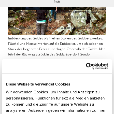
Der alte Stockalperweg führt in ca. 40 Minuten in das Revier des
Route
legendären Goldbergwerkes von Gondo.
Durch den Buchenwald führt der alte Stockalperweg in ca. 40
I
a
Minuten in das Revier des legendären Goldbergwerkes von
M
u
Gondo.
G
s
Römer, Stockalper und Spekulanten waren auf der Suche nach
_
g
dem gelben Metall. Ihre Spuren geleiten uns von der ersten
2
e
g
Entdeckung des Goldes bis in einen Stollen des Goldbergwerkes.
0
r
o
Fäustel und Meissel warten auf die Entdecker, um sich selber ein
2
ü
l
Stück des begehrten Erzes zu schlagen. Oberhalb der Goldmühlen
0
s
d
führt der Rückweg zurück in das Goldgräberdorf Gondo.
0
t
m
7
e
i
Vom eigenständigen Betreten der Goldmine wird abgeraten.
2
t
n
6
i
e
_
n
.
1
d
Gut zu wissen
Diese Webseite verwendet Cookies
j
0
i
p
Wir verwenden Cookies, um Inhalte und Anzeigen zu
0
e
g
3
M
personalisieren, Funktionen für soziale Medien anbieten
Anreise und Parken
2
i
zu können und die Zugriffe auf unsere Website zu
8
n
Öffentlicher Verkehr: Die Bushaltestelle "Gondo, Kirche" liegt in
analysieren. Außerdem geben wir Informationen zu Ihrer
.
e