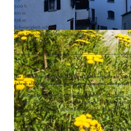
5:00 h
670 m
838 m
Schwierigkeit: schwer
Start: Simplon Dorf, Postautohaltestelle
Ziel: Gondo, Dorf
Der Stockalperweg (ViaStockalper), ein vor mehr als 300 
Jahren als Kulturwanderung wieder zu neuem Leben erwach
Die dritte Etappe des Stockalperwegs führt von Simplon Do
sondern über "Furggu" ins Zwischbergental. Auf der rechte
und an den Ruinen der Verhüttungsanlage vorbei. Durch ei
Gondo.
Verbunden mit kulturellen Höhepunkten und einer beeindruc