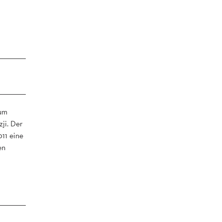
zum
ji. Der
11 eine
en