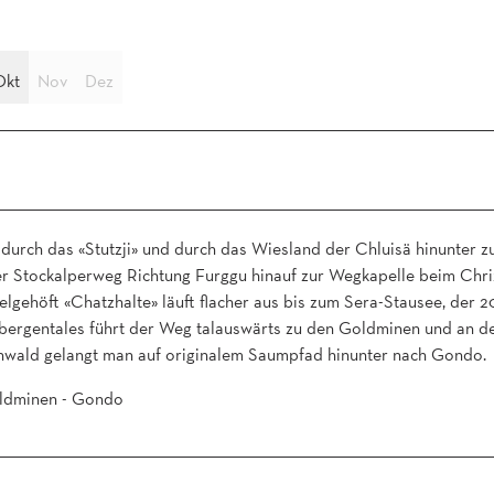
Okt
Nov
Dez
durch das «Stutzji» und durch das Wiesland der Chluisä hinunter 
er Stockalperweg Richtung Furggu hinauf zur Wegkapelle beim Chriz
gehöft «Chatzhalte» läuft flacher aus bis zum Sera-Stausee, der 20
hbergentales führt der Weg talauswärts zu den Goldminen und an d
enwald gelangt man auf originalem Saumpfad hinunter nach Gondo.
Goldminen - Gondo