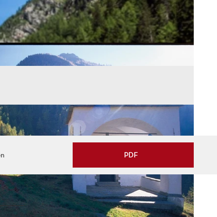
en
PDF