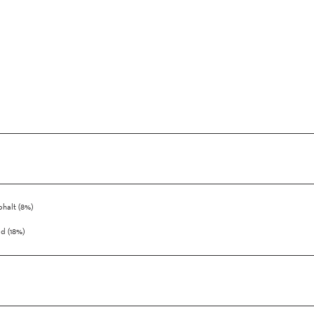
halt (8%)
d (18%)