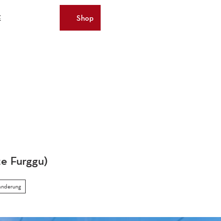
E
Shop
Merkzettel
Suche
Webcams
te Furggu)
nderung