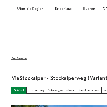
Z
u
Über die Region
Erlebnisse
Buchen
D
m
I
n
h
a
l
t
Brig Simplon
ViaStockalper - Stockalperweg (Varian
Geöffnet
13,25 km lang
Schwierigkeit: schwer
Kondition: schwer
Wa