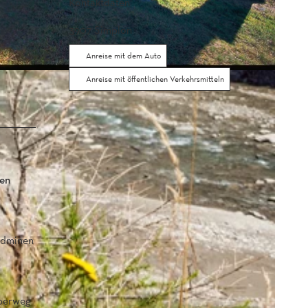
Kontaktdaten
3907
Simplon
Anreise mit dem Auto
Anreise mit öffentlichen Verkehrsmitteln
gen
oldminen
h
lperweg