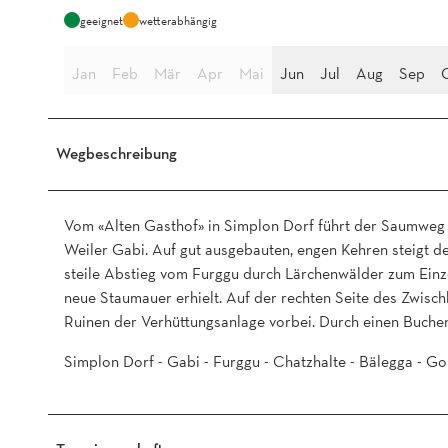
geeignet
wetterabhängig
Jan
Feb
Mär
Apr
Mai
Jun
Jul
Aug
Sep
Wegbeschreibung
Vom «Alten Gasthof» in Simplon Dorf führt der Saumweg 
Weiler Gabi. Auf gut ausgebauten, engen Kehren steigt d
steile Abstieg vom Furggu durch Lärchenwälder zum Einzel
neue Staumauer erhielt. Auf der rechten Seite des Zwisc
Ruinen der Verhüttungsanlage vorbei. Durch einen Buch
Simplon Dorf - Gabi - Furggu - Chatzhalte - Bälegga - 