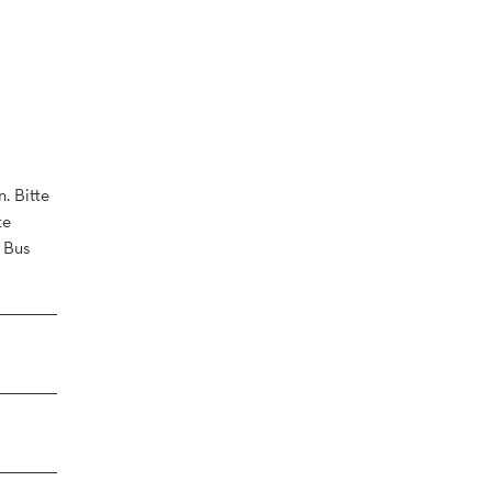
. Bitte
te
r Bus