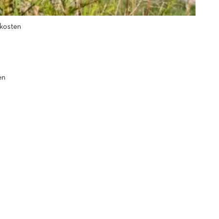
skosten
en