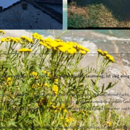
13,25 km
1.292 m
1.873 m
Jahren von Kaspar Stockalper ausgebauter Saumweg, ist seit eini
t.
rf nach Gondo - jedoch nicht durch die berüchtigte Gondoschlucht,
n Seite des Zwischbergentales führt der Weg talauswärts zu den G
nen Buchenwald gelangt man auf originalem Saumpfad hinunter nac
kenden Alpenflora in einer imposanten Bergkulisse ist der Stocka